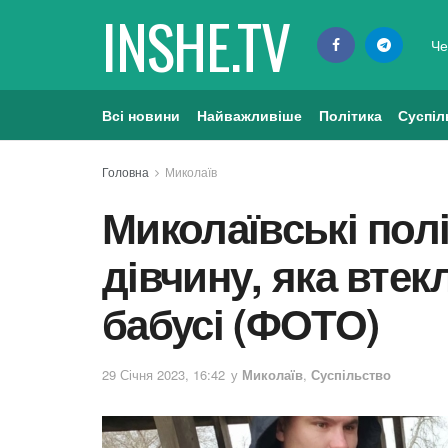
INSHE.TV
Че
Всі новини
Найважливіше
Політика
Суспіл
Головна
Миколаїв
Миколаївські пол
дівчину, яка втек
бабусі (ФОТО)
29 Січня 2023, 16:42
у
Миколаїв
,
Суспільство