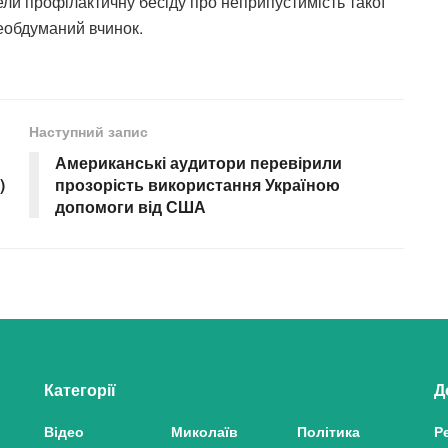
ли профілактичну бесіду про неприпустимість такої
необдуманий вчинок.
Наступний запис
Американські аудитори перевірили
)
прозорість використання Україною
допомоги від США
Категорії
Д
Відео
Миколаїв
Політика
Р