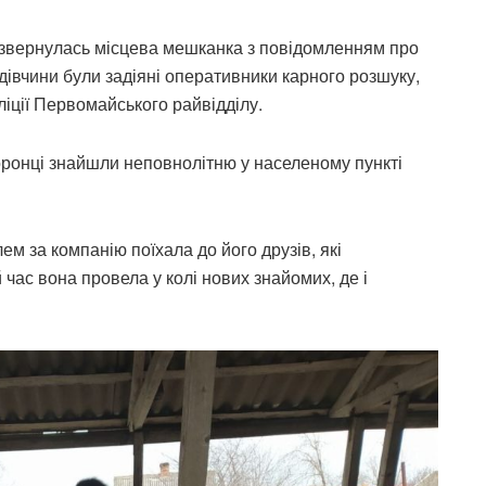
ції звернулась місцева мешканка з повідомленням про
 дівчини були задіяні оперативники карного розшуку,
ліції Первомайського райвідділу.
ронці знайшли неповнолітню у населеному пункті
ем за компанію поїхала до його друзів, які
час вона провела у колі нових знайомих, де і