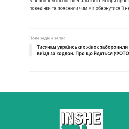
З неповнолітньою ювенальні інспектори прове
поведінки та пояснили чим міг обернутися її 
Попередній запис
Тисячам українських жінок заборонили
виїзд за кордон. Про що йдеться (ФОТО