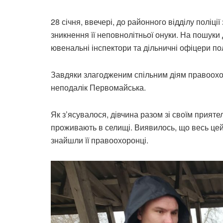
28 січня, ввечері, до районного відділу полі
зникнення її неповнолітньої онуки. На пошуки
ювенальні інспектори та дільничні офіцери по
Завдяки злагодженим спільним діям правоохо
неподалік Первомайська.
Як з’ясувалося, дівчина разом зі своїм приятел
проживають в селищі. Виявилось, що весь цей 
знайшли її правоохоронці.