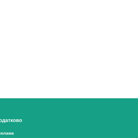
одатково
еклама