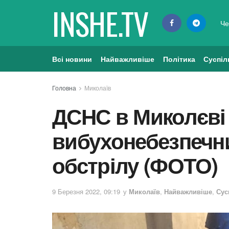
INSHE.TV
Че
Всі новини
Найважливіше
Політика
Суспіл
Головна
Миколаїв
ДСНС в Миколєві
вибухонебезпечни
обстрілу (ФОТО)
9 Березня 2022, 09:19
у
Миколаїв
,
Найважливіше
,
Сус