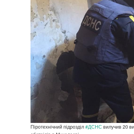
Піротехнічний підрозділ
#ДСНС
вилучив 20 ви