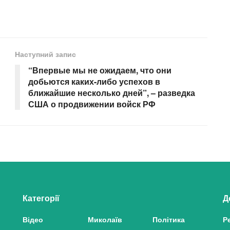
Наступний запис
“Впервые мы не ожидаем, что они
добьются каких-либо успехов в
ближайшие несколько дней”, – разведка
США о продвижении войск РФ
Категорії
Д
Відео
Миколаїв
Політика
Р