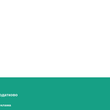
одатково
еклама