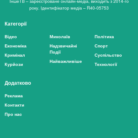
ІншеТВ – зареєстроване онлайн-медіа, виходить з 2014-го
року. Ідентифікатор медіа – R40-05753
Категорії
Відео
Миколаїв
Політика
Економіка
Надзвичайні
Спорт
Події
Кримінал
Суспільство
Найважливіше
Курйози
Технології
Додатково
Реклама
Контакти
Про нас