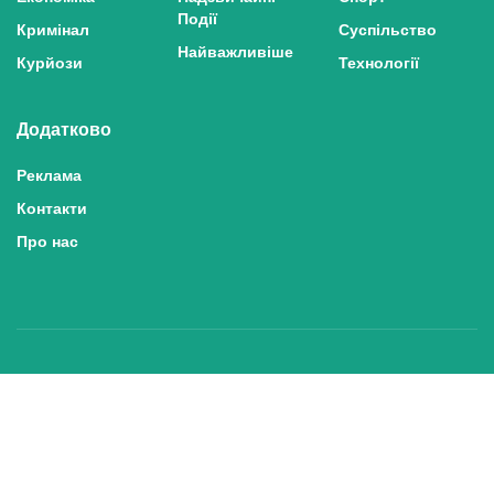
Події
Кримінал
Суспільство
Найважливіше
Курйози
Технології
Додатково
Реклама
Контакти
Про нас
Політика конфіденційності та захисту персональних даних
Політика користування сайтом
Правила використання матеріалів сайту
© 2025 inshe.tv