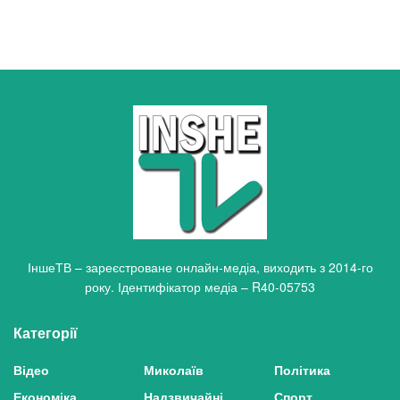
ІншеТВ – зареєстроване онлайн-медіа, виходить з 2014-го
року. Ідентифікатор медіа – R40-05753
Категорії
Відео
Миколаїв
Політика
Економіка
Надзвичайні
Спорт