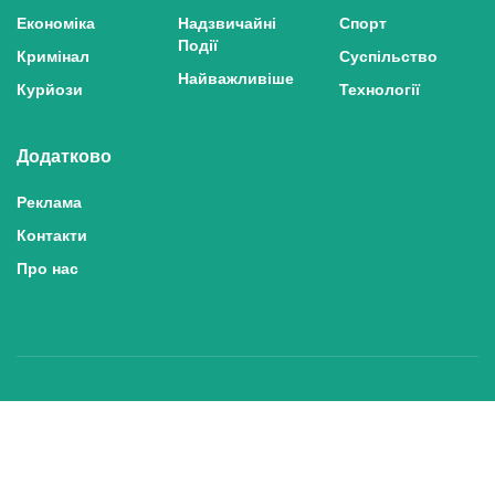
Економіка
Надзвичайні
Спорт
Події
Кримінал
Суспільство
Найважливіше
Курйози
Технології
Додатково
Реклама
Контакти
Про нас
Політика конфіденційності та захисту персональних даних
Політика користування сайтом
Правила використання матеріалів сайту
© 2025 inshe.tv