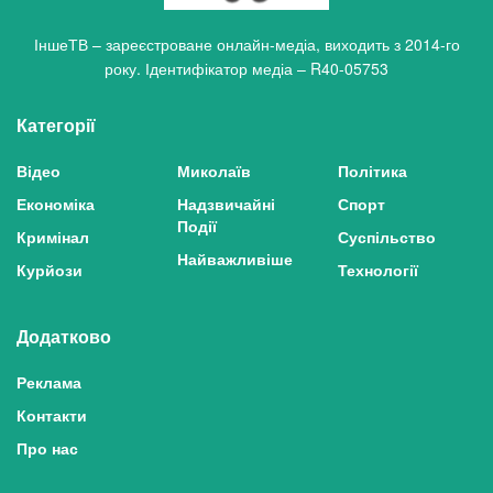
ІншеТВ – зареєстроване онлайн-медіа, виходить з 2014-го
року. Ідентифікатор медіа – R40-05753
Категорії
Відео
Миколаїв
Політика
Економіка
Надзвичайні
Спорт
Події
Кримінал
Суспільство
Найважливіше
Курйози
Технології
Додатково
Реклама
Контакти
Про нас