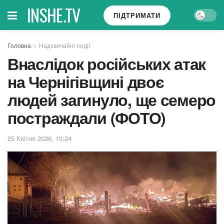
INSHE.TV
ПІДТРИМАТИ
Головна
Надзвичайні події
Внаслідок російських атак
на Чернігівщині двоє
людей загинуло, ще семеро
постраждали (ФОТО)
25 Квітня 2026, 10:24