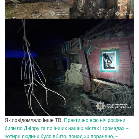
Як повідомляло Інше ТВ,
Практично всю ніч росіяни
били по Дніпру та по інших наших містах і громадах –
чотири людини було вбито, понад 30 поранено, –