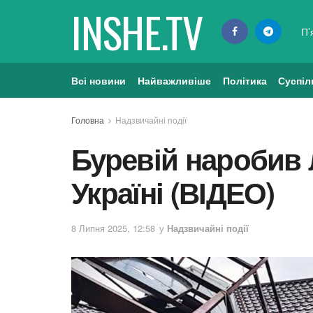
INSHE.TV
П’
Всі новини
Найважливіше
Політика
Суспіл
Головна
Надзвичайні події
Буревій наробив 
Україні (ВІДЕО)
8 Липня 2025, 12:58
у
Надзвичайні події