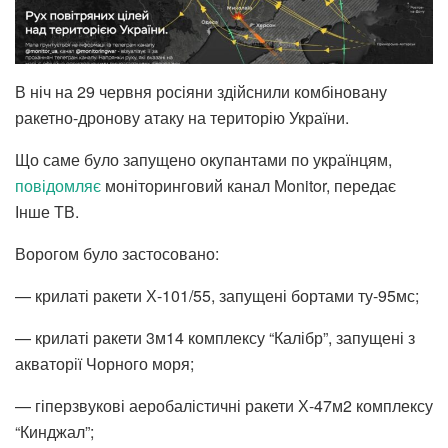
В ніч на 29 червня росіяни здійснили комбіновану
ракетно-дронову атаку на територію України.
Що саме було запущено окупантами по українцям,
повідомляє
моніторинговий канал Мonitor, передає
Інше ТВ.
Ворогом було застосовано:
— крилаті ракети Х-101/55, запущені бортами ту-95мс;
— крилаті ракети 3м14 комплексу “Калібр”, запущені з
акваторії Чорного моря;
— гіперзвукові аеробалістичні ракети Х-47м2 комплексу
“Кинджал”;