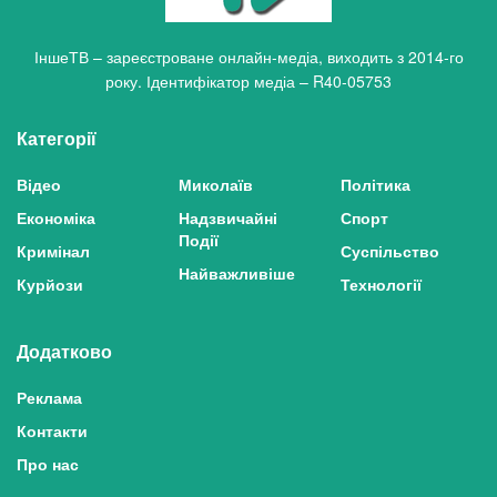
ІншеТВ – зареєстроване онлайн-медіа, виходить з 2014-го
року. Ідентифікатор медіа – R40-05753
Категорії
Відео
Миколаїв
Політика
Економіка
Надзвичайні
Спорт
Події
Кримінал
Суспільство
Найважливіше
Курйози
Технології
Додатково
Реклама
Контакти
Про нас