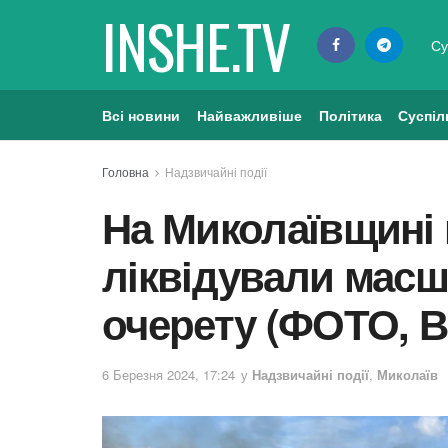
INSHE.TV
Су
Всі новини
Найважливіше
Політика
Суспіл
Головна
Надзвичайні події
На Миколаївщині 
ліквідували мас
очерету (ФОТО, В
6 Березня 2024, 17:24
у
Надзвичайні події
,
Миколаїв