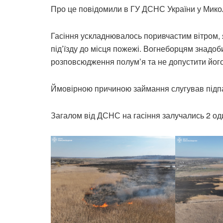
Про це повідомили в ГУ ДСНС України у Микол
Гасіння ускладнювалось поривчастим вітром, 
під’їзду до місця пожежі. Вогнеборцям знадоб
розповсюдження полум’я та не допустити йог
Ймовірною причиною займання слугував підпал
Загалом від ДСНС на гасіння залучались 2 оди