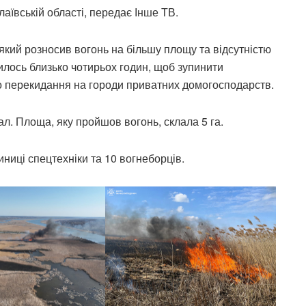
аївській області, передає Інше ТВ.
який розносив вогонь на більшу площу та відсутністю
илось близько чотирьох годин, щоб зупинити
о перекидання на городи приватних домогосподарств.
. Площа, яку пройшов вогонь, склала 5 га.
ниці спецтехніки та 10 вогнеборців.