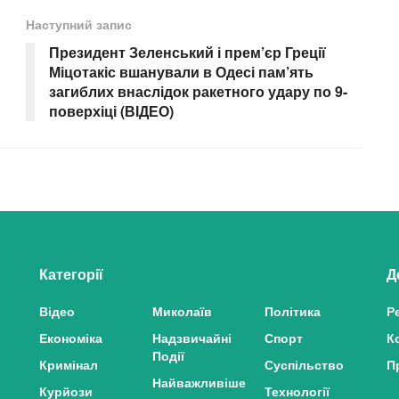
Наступний запис
Президент Зеленський і прем’єр Греції
Міцотакіс вшанували в Одесі пам’ять
загиблих внаслідок ракетного удару по 9-
поверхіці (ВІДЕО)
Категорії
Д
Відео
Миколаїв
Політика
Р
Економіка
Надзвичайні
Спорт
К
Події
Кримінал
Суспільство
П
Найважливіше
Курйози
Технології