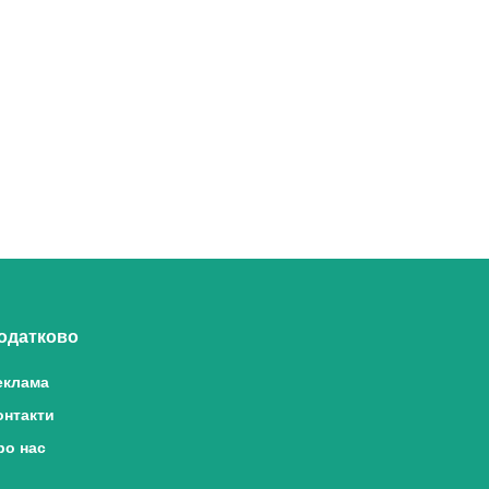
одатково
еклама
онтакти
ро нас