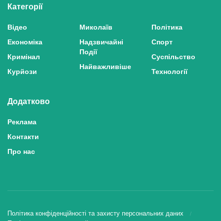
Категорії
Відео
Миколаїв
Політика
Економіка
Надзвичайні
Спорт
Події
Кримінал
Суспільство
Найважливіше
Курйози
Технології
Додатково
Реклама
Контакти
Про нас
Політика конфіденційності та захисту персональних даних