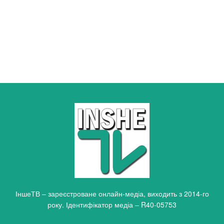
ІншеТВ – зареєстроване онлайн-медіа, виходить з 2014-го
року. Ідентифікатор медіа – R40-05753