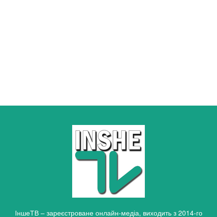
ІншеТВ – зареєстроване онлайн-медіа, виходить з 2014-го