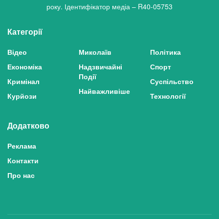
року. Ідентифікатор медіа – R40-05753
Категорії
Відео
Миколаїв
Політика
Економіка
Надзвичайні
Спорт
Події
Кримінал
Суспільство
Найважливіше
Курйози
Технології
Додатково
Реклама
Контакти
Про нас