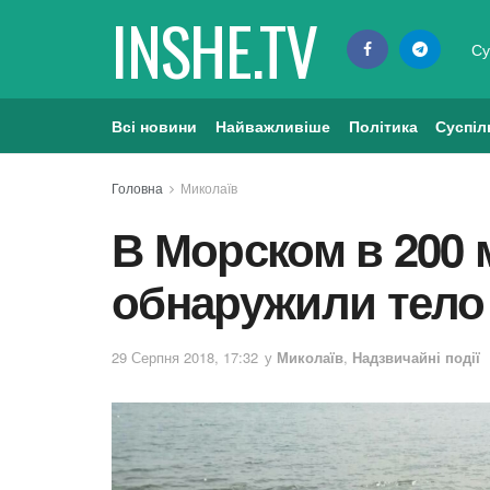
INSHE.TV
Су
Всі новини
Найважливіше
Політика
Суспіл
Головна
Миколаїв
В Морском в 200 
обнаружили тел
29 Серпня 2018, 17:32
у
Миколаїв
,
Надзвичайні події