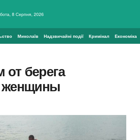
бота, 8 Серпня, 2026
ьство
Миколаїв
Надзвичайні події
Кримінал
Економіка
м от берега
о женщины