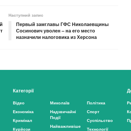
Наступний запис
ой
Первый замглавы ГФС Николаевщины
ут
Сосинович уволен – на его место
назначили налоговика из Херсона
Категорії
Д
Відео
Миколаїв
Політика
Р
Економіка
Надзвичайні
Спорт
К
Події
Кримінал
Суспільство
П
Найважливіше
Курйози
Технології