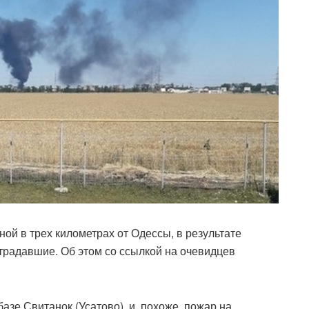
ой в трех километрах от Одессы, в результате
традавшие. Об этом со ссылкой на очевидцев
азе Свитанок (Усатово), и, похоже, пожар на