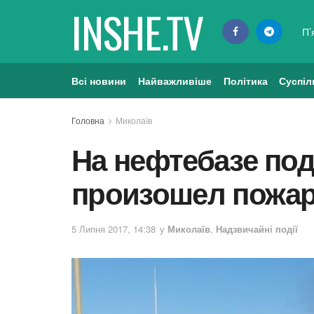
INSHE.TV
П’
Всі новини
Найважливіше
Політика
Суспіл
Головна
Миколаїв
На нефтебазе по
произошел пожар
5 Липня 2017, 14:38
у
Миколаїв
,
Надзвичайні події