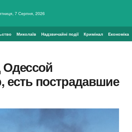
ятниця, 7 Серпня, 2026
ьство
Миколаїв
Надзвичайні події
Кримінал
Економіка
д Одессой
, есть пострадавшие