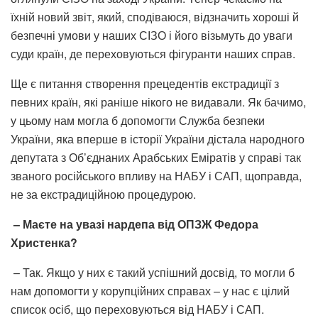
їхній новий звіт, який, сподіваюся, відзначить хороші й
безпечні умови у наших СІЗО і його візьмуть до уваги
суди країн, де переховуються фігуранти наших справ.
Ще є питання створення прецедентів екстрадиції з
певних країн, які раніше нікого не видавали. Як бачимо,
у цьому нам могла б допомогти Служба безпеки
України, яка вперше в історії України дістала народного
депутата з Об’єднаних Арабських Еміратів у справі так
званого російського впливу на НАБУ і САП, щоправда,
не за екстрадиційною процедурою.
– Маєте на увазі нардепа від ОПЗЖ Федора
Христенка?
– Так. Якщо у них є такий успішний досвід, то могли б
нам допомогти у корупційних справах – у нас є цілий
список осіб, що переховуються від НАБУ і САП.