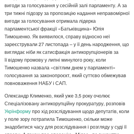
вигоди за голосування у сесійній залі парламенту. А за
три тижні підозру за пропозицію надання неправомірної
вигоди за голосування отримала лідерка
парламентської фракції «Батьківщина» Юлія
Тимошенко. Як виявилося, справу відносно неї
зареєстрували 27 листопада – у її день народження, що
виглядає ніби як сатисфакція антикорупціонерів за
її відому промову у липні минулого року, коли
Тимошенко назвала «світлим днем у парламенті»
голосування за законопроєкт, який суттєво обмежував
повноваження НАБУ і САП.
Олександр Клименко, який уже 3,5 року очолює
Спеціалізовану антикорупційну прокуратуру, розповів
Укрїнформу
про хід розслідування щодо депутатів, коли
у поле зору потрапила Тимошенко, скільки може
знадобитися часу для розслідування і розгляду у суді її