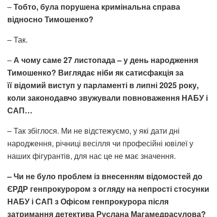
–
Тобто, була порушена кримінальна справа
відносно Тимошенко?
– Так.
–
А чому саме 27 листопада – у день народження
Тимошенко? Виглядає ніби як сатисфакція за
її відомий виступ у парламенті в липні 2025 року,
коли законодавчо звужували повноваження НАБУ і
САП…
– Так збіглося. Ми не відстежуємо, у які дати дні
народження, річниці весілля чи професійні ювілеї у
наших фігурантів, для нас це не має значення.
–
Чи не було проблем
і
з внесенням відомостей до
ЄРДР генпрокурором з огляду на непрості стосунки
НАБУ і САП з Офісом генпрокурора після
затримання детектива Руслана Магамедрасулова?