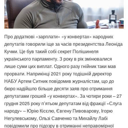
Про додаткові «зарплати» «у конвертах» народних
депутатів говорили іще за часів президентства Леоніда
Кучми. Це був такий собі секрет Полішинеля
українського парламенту. З року в рік змінювалися
лише суми цих виплат. Одного разу гнійник таки мав
прорвати. Наприкінці 2021 року тодішній директор
НАБУ Артем Ситник повідомив журналістам, що до
бюро надійшло більше десяти заяв про отримання
депутатами грошей «у конвертах». За чотири роки – 27
грудня 2025 року п’ятьом депутатам від фракції «Слуга
народу» – Юрію Кісєлю, Євгену Пивоварову, Ігорю
Негулевському, Ользі Савченко та Михайлу Лабі
повідомили про підозру в отриманні неправомірної