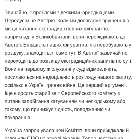
Звичайно, є проблеми з деякими юрисдикціями.
Передусім це Австрія. Коли ми досягаємо зрушення з
місця питання екстрадиції певних фігурантів,
наприклад, у Великобританії, вони переїжджають до
Австрії. Більшість наших фігурантів, які перебувають у
розшуку, знаходяться саме тут. В Австрії зазвичай не
переходять до розгляду екстрадиційних запитів по суті.
Вони на першому ж слуханні у суді відмовляють,
посилаються на недоцільність розгляду нашого запиту,
оскільки в Україні триває війна. Це перший аргумент.
Іще є досить старий звіт Європейського комітету з
питань запобігання катуванням чи нелюдському або
такому, що принижує гідність, поводженню чи
покаранню.
Україна запрошувала цей Комітет, вони приїжджали й
оглянули СІЗО на заході України. Тепер чекаємо на