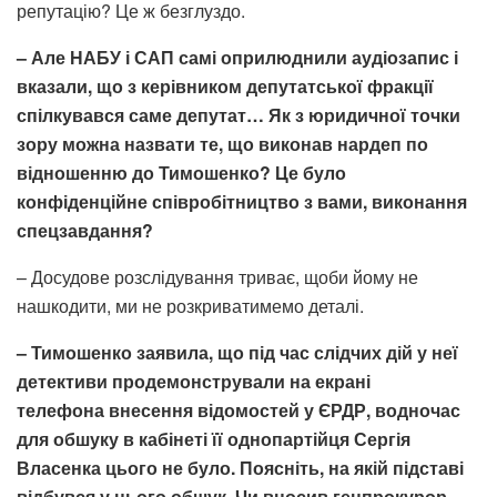
репутацію? Це ж безглуздо.
– Але НАБУ і САП самі оприлюднили аудіозапис і
вказали, що з керівником депутатської фракції
спілкувався саме депутат… Як з юридичної точки
зору можна назвати те, що виконав нардеп по
відношенню до Тимошенко? Це було
конфіденційне співробітництво з вами, виконання
спецзавдання?
– Досудове розслідування триває, щоби йому не
нашкодити, ми не розкриватимемо деталі.
– Тимошенко заявила, що під час слідчих дій у неї
детективи продемонстрували на екрані
телефон
а
внесення відомостей у ЄРДР, водночас
для обшуку
в
кабінеті її однопартійця Сергія
Власенка цього не було. Поясніть, на якій підставі
відбувся у нього обшук. Чи вносив генпрокурор