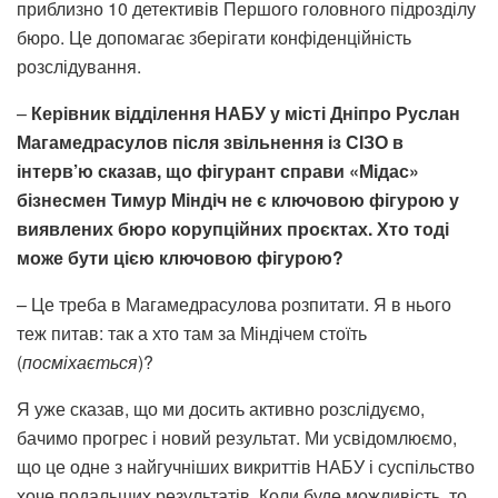
приблизно 10 детективів Першого головного підрозділу
бюро. Це допомагає зберігати конфіденційність
розслідування.
–
Керівник відділення НАБУ у місті Дніпро Руслан
Магамедрасулов після звільнення із СІЗО в
інтерв’ю сказав, що фігурант справи «Мідас»
бізнесмен Тимур Міндіч не є ключовою фігурою у
виявлених бюро корупційних проєктах. Хто тоді
може бути цією ключовою фігурою?
– Це треба в Магамедрасулова розпитати. Я в нього
теж питав: так а хто там за Міндічем стоїть
(
посміхається
)?
Я уже сказав, що ми досить активно розслідуємо,
бачимо прогрес і новий результат. Ми усвідомлюємо,
що це одне з найгучніших викриттів НАБУ і суспільство
хоче подальших результатів. Коли буде можливість, то