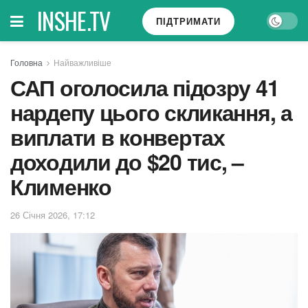
INSHE.TV
ПІДТРИМАТИ
Головна
Найважливіше
САП оголосила підозру 41
нардепу цього скликання, а
виплати в конвертах
доходили до $20 тис, –
Клименко
26 Січня 2026, 17:12