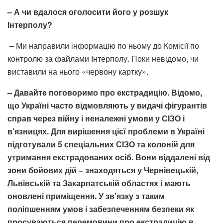
– А чи вдалося оголосити його
у
розшук
Інтерполу?
– Ми направили інформацію по ньому до Комісії по
контролю за файлами Інтерполу. Поки невідомо, чи
виставили на нього «червону картку».
– Давайте поговоримо про екстрадицію. Відомо,
що Україні часто відмовляють у видачі фігурантів
справ через війну і неналежні умови у СІЗО і
в’язницях. Для вирішення цієї проблеми в Україні
підготували 5 спеціальних СІЗО та колоній для
утримання екстрадованих осіб. Вони віддалені від
зони бойових дій – знаходяться у Чернівецькій,
Львівській та Закарпатській областях і мають
оновлені приміщення.
У зв’язку з таким
поліпшенням умов і забезпеченням безпеки як
просуваються перемовини про екстрадицію в