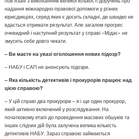
пов’язані з виконанням великої кількості доручень про
надання міжнародно-правової допомоги у різних
юрисдикціях, серед яких є досить складні, де швидко не
вдасться отримати результат. Але загалом прогрес
очевидний і наступний результат у справі «Мідас» не
змусить себе довго чекати.
– Ви маєте на увазі оголошення нових підозр?
– НАБУ і САП не анонсують підозри.
– Яка кількість детективів і прокурорів працює над
цією справою?
– У цій справі два прокурори – я і ще один прокурор,
який активно включений у розслідування. На
початковому етапі до проведення масових обшуків та
інших слідчих дій була залучена велика кількість
детективів НАБУ. Зараз справою займаються