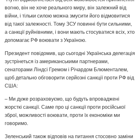
вогню, він не хоче реального миру, він залежний від
війни, і тільки силою можна змусити його відмовитися
від такої залежності. Тому ЗСУ повинні бути сильними,
а санкції руйнівними, і вони мають стосуватися всіх, хто
допомагає РФ воювати з Україною.
Президент повідомив, що сьогодні Українська делегація
зустрінеться із американськими партнерами,
сенаторами Ліндсі Гремом і Річардом Блюменталем,
щоб детально обговорити серйозні санкції проти РФ від
США:
– Ми дуже розраховуємо, що будуть впроваджені
жорсткі санкції. Саме про ці санкції проти російської
зброї, можливості воювати, проти їх економіки ми
говоримо.
Зеленський також відповів на питання стосовно заміни