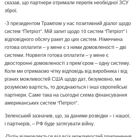
сказав, що партнери отримали перелік необхідної ЗСУ
зброї.
-З президентом Трампом у нас позитивний діалог щодо
систем “Петріот”. Мій запит щодо 10 систем “Петріот” і
відповідного обсягу ракет до цих систем. Німеччина
готова оплатити – у мене є з ними домовленості – дві
системи. Норвегія готова оплатити – у мене є
двосторонні домовленості з прем’єром – одну систему.
Коли ми отримаємо чітку відповідь від виробника і від
різних можливостей США щодо дат, безумовно, ми
розуміємо вартість, то доєднаються і інші європейські
партнери. Саме така на сьогодні схема фінансування
американських систем “Петріот”.
Зеленський зазначив, що, за даними розвідки – і нашої,
і партнерів, – РФ буде затягувати війну.
-Путін відмовляється від всіх можливостей припинення