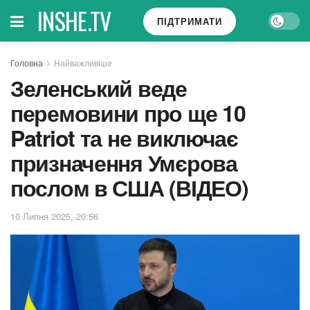
INSHE.TV
ПІДТРИМАТИ
Головна
Найважливіше
Зеленський веде
перемовини про ще 10
Patriot та не виключає
призначення Умєрова
послом в США (ВІДЕО)
10 Липня 2025, 20:56