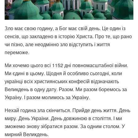
Зло має свою годину, а Бог має свій день. Це один із
сенсів, що закладено в історію Христа. Про те, що рано
чи пізно, але неодмінно зло відступить і життя
переможе.
Ми хочемо цього всі 1152 дні повномасштабної війни.
Ми єдині в цьому. Щодня й особливо сьогодні, коли
українці всіх християнських конфесій відзначають
Великдень в одну дату. Разом. Ми разом боремось за
Україну. І разом молимось за Україну.
Нехай година зла скінчиться. Прийде день життя. День
миру. День України. День довжиною в століття. І ми
зможемо знову зібратися разом. За одним столом. У
мирний Великдень.