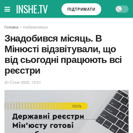
INSHE.TV
ПІДТРИМАТИ
Головна
Найважливіше
Знадобився місяць. В
Мінюсті відзвітували, що
від сьогодні працюють всі
реєстри
20 Січня 2025, 13:01