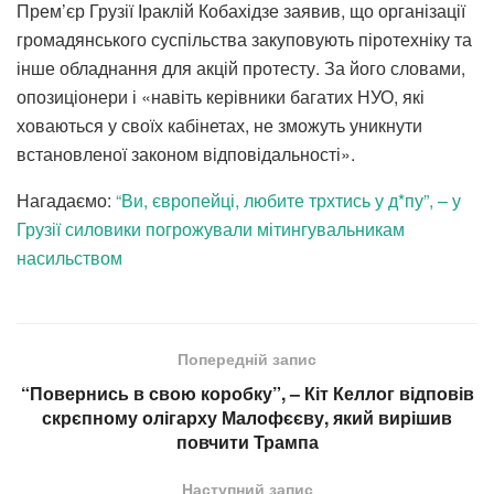
Прем’єр Грузії Іраклій Кобахідзе заявив, що організації
громадянського суспільства закуповують піротехніку та
інше обладнання для акцій протесту. За його словами,
опозиціонери і «навіть керівники багатих НУО, які
ховаються у своїх кабінетах, не зможуть уникнути
встановленої законом відповідальності».
Нагадаємо:
“Ви, європейці, любите трхтись у д*пу”, – у
Грузії силовики погрожували мітингувальникам
насильством
Попередній запис
“Повернись в свою коробку”, – Кіт Келлог відповів
скрєпному олігарху Малофєєву, який вирішив
повчити Трампа
Наступний запис