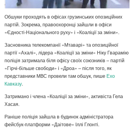
Обшуки проходять в офісах грузинських опозиційних
партій. Зокрема, правоохоронці зайшли в офіси
«Єдності-Національного руху» і «Коаліції за зміни».
Засновника телекомпанії «Мтаварі» та опозиційної
партії «Ахалі», лідера «Коаліції за зміни» Ніку Гварамію
поліція затримала біля офісу своїх союзників – партій
«Гірчі-більше свободи» і «Дроа» – після того, як
представники МВС провели там обшук, пише
Ехо
Кавказу
.
Затримано і члена «Коаліції за зміни», активіста Гела
Хасая.
Раніше поліція зайшла в будинок адміністратора
фейсбук-платформи «Даітове» Іллі Глонті.