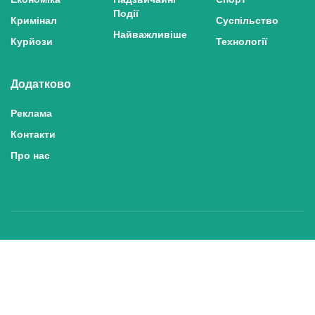
Події
Кримінал
Суспільство
Найважливіше
Курйози
Технології
Додатково
Реклама
Контакти
Про нас
Політика конфіденційності та захисту персональних даних
Політика користування сайтом
Правила використання матеріалів сайту
© 2025 inshe.tv