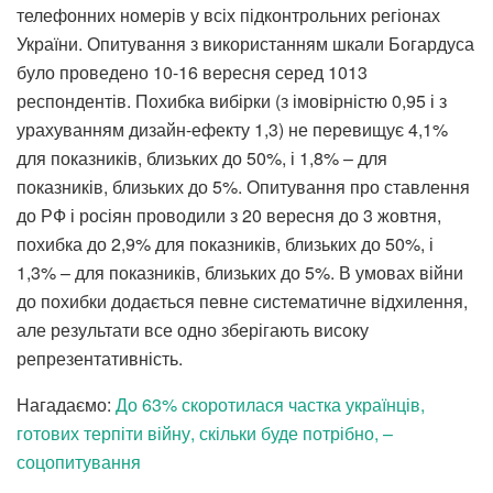
телефонних номерів у всіх підконтрольних регіонах
України. Опитування з використанням шкали Богардуса
було проведено 10-16 вересня серед 1013
респондентів. Похибка вибірки (з імовірністю 0,95 і з
урахуванням дизайн-ефекту 1,3) не перевищує 4,1%
для показників, близьких до 50%, і 1,8% – для
показників, близьких до 5%. Опитування про ставлення
до РФ і росіян проводили з 20 вересня до 3 жовтня,
похибка до 2,9% для показників, близьких до 50%, і
1,3% – для показників, близьких до 5%. В умовах війни
до похибки додається певне систематичне відхилення,
але результати все одно зберігають високу
репрезентативність.
Нагадаємо:
До 63% скоротилася частка українців,
готових терпіти війну, скільки буде потрібно, –
соцопитування