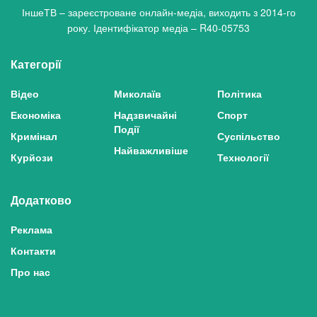
ІншеТВ – зареєстроване онлайн-медіа, виходить з 2014-го
року. Ідентифікатор медіа – R40-05753
Категорії
Відео
Миколаїв
Політика
Економіка
Надзвичайні
Спорт
Події
Кримінал
Суспільство
Найважливіше
Курйози
Технології
Додатково
Реклама
Контакти
Про нас