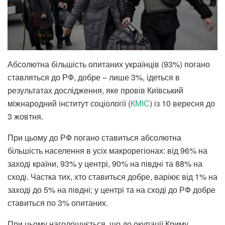
Абсолютна більшість опитаних українців (93%) погано
ставляться до РФ, добре – лише 3%, ідеться в
результатах дослідження, яке провів Київський
міжнародний інститут соціології (
КМІС
) із 10 вересня до
3 жовтня.
При цьому до РФ погано ставиться абсолютна
більшість населення в усіх макрорегіонах: від 96% на
заході країни, 93% у центрі, 90% на півдні та 88% на
сході. Частка тих, хто ставиться добре, варіює від 1% на
заході до 5% на півдні; у центрі та на сході до РФ добре
ставиться по 3% опитаних.
При цьому наголошується, що до окупації Криму