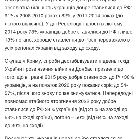
абсолютна більшість українців добре ставилися до РФ:
91% у 2008-2010 роках і 82% у 2011-2014 роках (до
лютого включно). У дні Революції гідності в лютому
2014 року 78% українців добре ставилися до РФ і лише
13% погано, хороше ставлення до Росії переважало в
усіх регіонах України від заходу до сходу.
Окупація Криму, спроби дестабілізувати південь і схід
України і розв’язання війни на Донбасі призвели до
того, що в травні 2015 року добре ставилося до РФ 30%
українців, а на початок 2020 року показник зріс до 54-
57%, після чого знову почав знижуватися. Напередодні
повномасштабного вторгнення 2022 року добре
ставилися до РФ 34% українців (від 21% на заході до
53% на сході країни), погано – 50% (від 64% на заході
до 30% на сході).
Водночас 8% українців наразі добре ставляться до