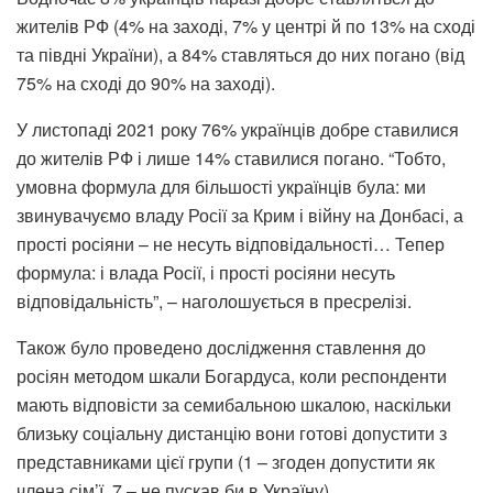
жителів РФ (4% на заході, 7% у центрі й по 13% на сході
та півдні України), а 84% ставляться до них погано (від
75% на сході до 90% на заході).
У листопаді 2021 року 76% українців добре ставилися
до жителів РФ і лише 14% ставилися погано. “Тобто,
умовна формула для більшості українців була: ми
звинувачуємо владу Росії за Крим і війну на Донбасі, а
прості росіяни – не несуть відповідальності… Тепер
формула: і влада Росії, і прості росіяни несуть
відповідальність”, – наголошується в пресрелізі.
Також було проведено дослідження ставлення до
росіян методом шкали Богардуса, коли респонденти
мають відповісти за семибальною шкалою, наскільки
близьку соціальну дистанцію вони готові допустити з
представниками цієї групи (1 – згоден допустити як
члена сім’ї, 7 – не пускав би в Україну).