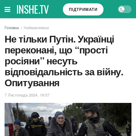
INSHE.TV
ПІДТРИМАТИ
Головна
Найважливіше
Не тільки Путін. Українці
переконані, що “прості
росіяни” несуть
відповідальність за війну.
Опитування
7 Листопада 2024, 19:57