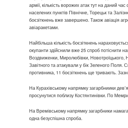
армії, кількість ворожих атак тут на даний час
населених пунктів Північне, Торецьк та Залізн
боєзіткнень вже завершено. Також авіація аг
авіаракетами.
Найбільша кількість боєзіткнень нараховуєтьс
окупанти здійснили вже 25 спроб потіснити на
Воздвиженки, Миролюбівки, Новотроїцького, Н
Завітного та атакували у бік Зеленого Поля. 
противника, 11 боєзіткнень ще тривають. Заз
На Курахівському напрямку загарбниики дев’я
просунутися поблизу Костянтинівки. По Мемр
На Времівському напрямку загарбники намага
одна безуспішна спроба.