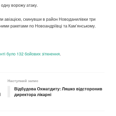
 одну ворожу атаку.
ли авіацією, скинувши в район Новоданилівки три
ними ракетами по Новоандріївці та Кам’янському.
нті було 132 бойових зіткнення
.
Наступний запис
Відбудова Охматдиту: Ляшко відсторонив
ї
директора лікарні