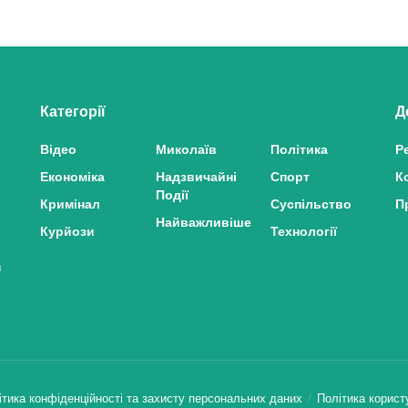
Категорії
Д
Відео
Миколаїв
Політика
Р
Економіка
Надзвичайні
Спорт
К
Події
Кримінал
Суспільство
П
Найважливіше
Курйози
Технології
з
ітика конфіденційності та захисту персональних даних
Політика корист