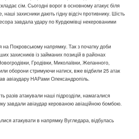
 складає сім. Сьогодні ворог в основному атакує біля
е, наші захисники дають гідну відсіч противнику. Шість
ресора завдала удару по Курдюмівці некерованими
я на Покровському напрямку. Так з початку доби
ших захисників із займаних позицій в районах
овогродівки, Гродівки, Миколаївки, Желанного,
Сили оборони стримуючи натиск, вже відбили 25 атак
нав авіаудару НАРами Олександропіль.
ть разів атакували наші підрозділи, намагалися
ику завдали авіаудар керованою авіаційною бомбою.
лися атакувати в напрямку Вугледара, відбулась