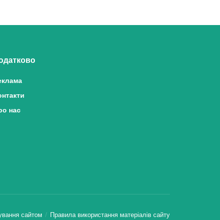
одатково
еклама
онтакти
ро нас
ування сайтом
Правила використання матеріалів сайту