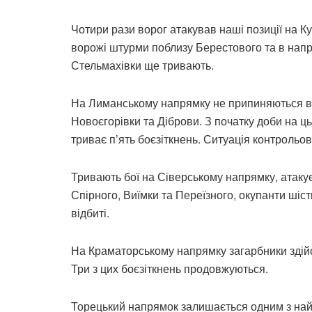
Чотири рази ворог атакував наші позиції на К
ворожі штурми поблизу Берестового та в напр
Стельмахівки ще тривають.
На Лиманському напрямку не припиняються вор
Новоєгорівки та Діброви. З початку доби на ц
триває п’ять боєзіткнень. Ситуація контрольо
Тривають бої на Сіверському напрямку, атаку
Спірного, Виїмки та Переїзного, окупанти шіс
відбиті.
На Краматорському напрямку загарбники здійс
Три з цих боєзіткнень продовжуються.
Торецький напрямок залишається одним з найг