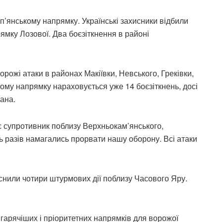
уп’янському напрямку. Українські захисники відбили
ямку Лозової. Два боєзіткнення в районі
ожі атаки в районах Макіївки, Невського, Греківки,
ьому напрямку нараховується уже 14 боєзіткнень, досі
вана.
є супротивник поблизу Верхньокам’янського,
ть разів намагались прорвати нашу оборону. Всі атаки
нили чотири штурмових дії поблизу Часового Яру.
арячіших і пріоритетних напрямків для ворожої