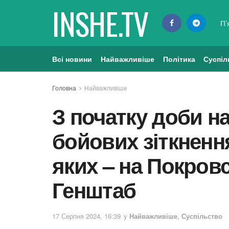
INSHE.TV
П’
Всі новини
Найважливіше
Політика
Суспіл
Головна
Найважливіше
З початку доби на
бойових зіткненн
яких – на Покров
Генштаб
17 Серпня 2024, 16:39
у
Найважливіше
,
Суспільство