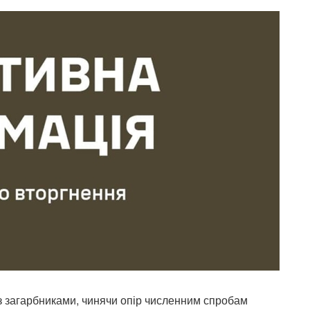
 загарбниками, чинячи опір численним спробам