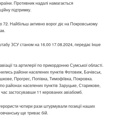
країни. Противник надалі намагається
ційну підтримку.
 до 72. Найбільш активно ворог діє на Покровському
ак.
табу ЗСУ станом на 16.00 17.08.2024, передає Інше
іації та артилерії по прикордонню Сумської області.
нились райони населених пунктів Фотовиж, Бачівськ,
шкове, Прогрес, Попівка, Тимофіївка, Покровка.
по районах населених пунктів Заруцьке, Старикове,
й час застосувавши 11 керованих авіабомб.
 терористи чотири рази штурмували позиції наших
Вовчанську ще триває бій.