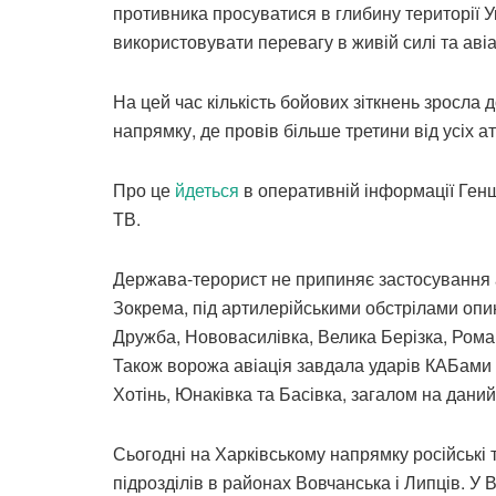
противника просуватися в глибину території У
використовувати перевагу в живій силі та авіа
На цей час кількість бойових зіткнень зросла
напрямку, де провів більше третини від усіх ат
Про це
йдеться
в оперативній інформації Генш
ТВ.
Держава-терорист не припиняє застосування ав
Зокрема, під артилерійськими обстрілами опи
Дружба, Нововасилівка, Велика Берізка, Рома
Також ворожа авіація завдала ударів КАБами 
Хотінь, Юнаківка та Басівка, загалом на дани
Сьогодні на Харківському напрямку російські
підрозділів в районах Вовчанська і Липців. У 