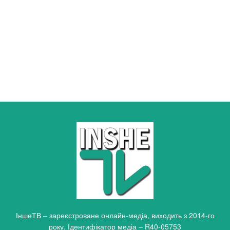
ІншеТВ – зареєстроване онлайн-медіа, виходить з 2014-го
року. Ідентифікатор медіа – R40-05753