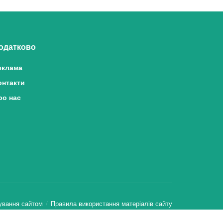
одатково
еклама
онтакти
ро нас
ування сайтом
Правила використання матеріалів сайту