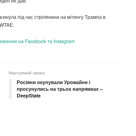
йден не дав.
инула під час стрілянини на мітингу Трампа в
 WTAE.
еження на Facebook та Instagram
Наступний запис
Росіяни окупували Урожайне і
просунулись на трьох напрямках –
DeepState