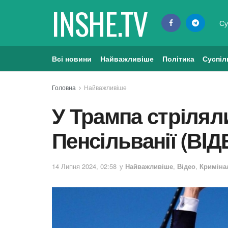
INSHE.TV
Су
Всі новини
Найважливіше
Політика
Суспіл
Головна
Найважливіше
У Трампа стріляли
Пенсільванії (ВIД
14 Липня 2024, 02:58
у
Найважливіше
,
Відео
,
Криміна