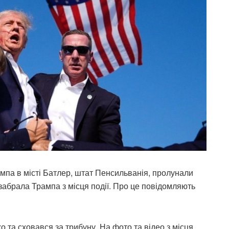
мпа в місті Батлер, штат Пенсильванія, пролунали
 забрала Трампа з місця події. Про це повідомляють
о та сховався за трибуну. На фото та відео з місця