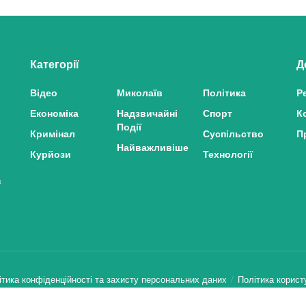
Категорії
Д
Відео
Миколаїв
Політика
Р
Економіка
Надзвичайні
Спорт
К
Події
Кримінал
Суспільство
П
Найважливіше
Курйози
Технології
з
ітика конфіденційності та захисту персональних даних
Політика корист