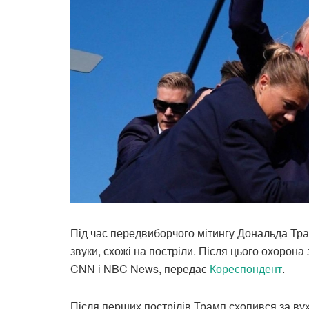
Під час передвиборчого мітингу Дональда Тра
звуки, схожі на постріли. Після цього охорона
CNN і NBC News, передає
Кореспондент
.
Після перших пострілів Трамп схопився за вух