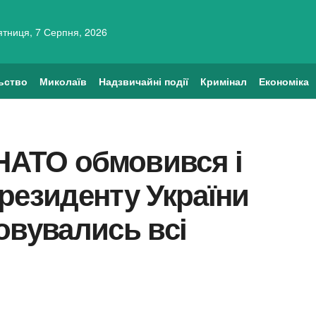
ятниця, 7 Серпня, 2026
ьство
Миколаїв
Надзвичайні події
Кримінал
Економіка
 НАТО обмовився і
резиденту України
овувались всі