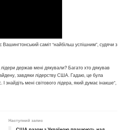
 Вашингтонський саміт “найбільш успішним”, судячи з
ші лідери держав мені дякували? Багато хто дякував
Байдену, завдяки лідерству США. Гадаю, це була
 І знайдіть мені світового лідера, який думає інакше”,
Наступний запис
США разом з Україною працюють над