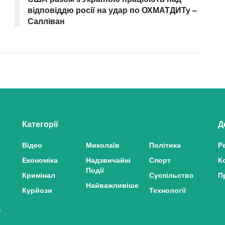
відповіддю росії на удар по ОХМАТДИТу –
Салліван
Категорії
Д
Відео
Миколаїв
Політика
Р
Економіка
Надзвичайні
Спорт
К
Події
Кримінал
Суспільство
П
Найважливіше
Курйози
Технології
з