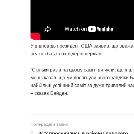
У відповідь президент США заявив, що вважає
реакції багатьох лідерів держав.
“Скільки разів на цьому саміті ви чули, що ін
мені і казав, що ми досягнули цього завдяки 
найбільш успішний саміт за дуже тривалий час.
– сказав Байден.
Попередній запис
ЗСУ просунулись в районі Глибокого,