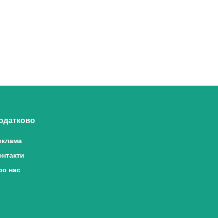
одатково
еклама
онтакти
ро нас