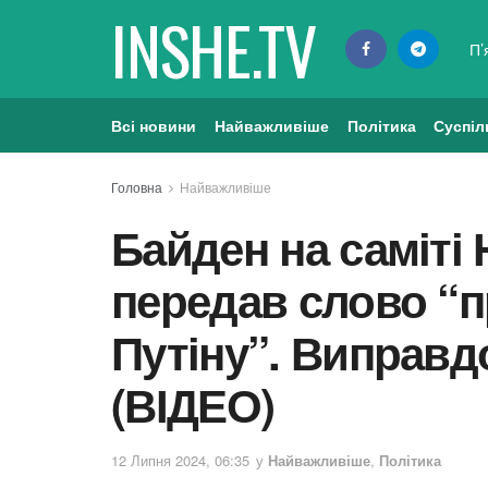
INSHE.TV
П’
Всі новини
Найважливіше
Політика
Суспіл
Головна
Найважливіше
Байден на саміті
передав слово “п
Путіну”. Виправд
(ВІДЕО)
12 Липня 2024, 06:35
у
Найважливіше
,
Політика