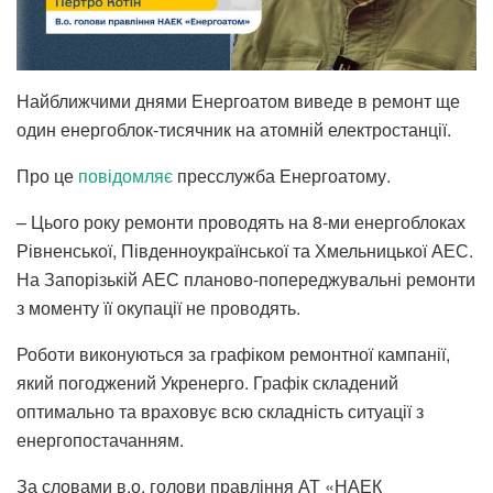
Найближчими днями Енергоатом виведе в ремонт ще
один енергоблок-тисячник на атомній електростанції.
Про це
повідомляє
пресслужба Енергоатому.
– Цього року ремонти проводять на 8-ми енергоблоках
Рівненської, Південноукраїнської та Хмельницької АЕС.
На Запорізькій АЕС планово-попереджувальні ремонти
з моменту її окупації не проводять.
Роботи виконуються за графіком ремонтної кампанії,
який погоджений Укренерго. Графік складений
оптимально та враховує всю складність ситуації з
енергопостачанням.
За словами в.о. голови правління АТ «НАЕК