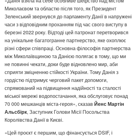
«Данія взяла на себе особливе шефство над містом
Миколаєвом та областю після того, як Президент
Зеленський звернувся до парламенту Данії в напружені
часи з відповідним проханням під час свого виступу в
березні 2022 року. Відтоді цей патронат перетворився
на унікальне багатогранне партнерство, яке охоплює
різні сфери співпраці. Основна філософія партнерства
між Миколаївщиною та Данією полягає в тому, що ми
не повинні чекати, доки буде відновлено мир, аби
сприяти зміцненню стійкості України. Тому Данія з
гордістю підтримує черговий пакет допомоги,
спрямований на підвищення надійності та сталості
міської мережі водопостачання, яка обслуговує понад
70 000 мешканців міста-героя», сказав
Йенс Мартін
Альсбірк
, Заступник Голови Місії Посольства
Королівства Данії в Києві.
«Цей проєкт є першим, що фінансується DSIF, і