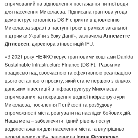
спрямований на відновлення постачання питної води
для населення Миколаєва. Підписана грантова угода
демонструє готовність DSIF сприяти відновленню
Миколаєва зараз і в наступні роки в рамках загальної
підтримки України з боку Данії», зазначила
Аннеметте
Дітлевсен
, директора з інвестицій IFU.
«З 2021 року НЕФКО керує грантовими коштами Danida
Sustainable Infrastructure Finance (DSIF). Разом ми
працюємо над своєчасною та ефективною реалізацією
цього останнього проєкту, який стане першою з кількох
данських інвестицій в інфраструктуру Миколаєва,
спрямованих на покращення водної інфраструктури
Миколаєва, посилення її стійкості та розбудову
спроможності міста реагувати на наслідки бойових дій.
Наша мета – забезпечити гідний рівень послуг
водопостачання для населення міста та внутрішньо
переміщених осіб», запевнила
Ірина Федоренко
,