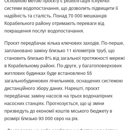
Основною метою проєкту є реабілітація існуючої
системи водопостачання, що дозволить підвищити її
надійність та сталість. Понад 70 000 мешканців
Корабельного району отримають переваги від
покращення послуг водопостачання.
Проєкт передбачає кілька ключових заходів. По-перше,
заплановано заміну близько 11 кілометрів труб, що
становить близько 8% від загальної протяжності мережі
в Корабельному районі. По-друге, у багатоповерхових
житлових будинках буде встановлено 55
загальнобудинкових лічильників, оснащених системою
дистанційного збору даних. Нарешті, проєкт
передбачає заміну насосів на трьох водонапірних
насосних станціях. Прогнозується, що ці зміни
призведуть до економії коштів міського бюджету в
розмірі близько 93 000 євро на рік.