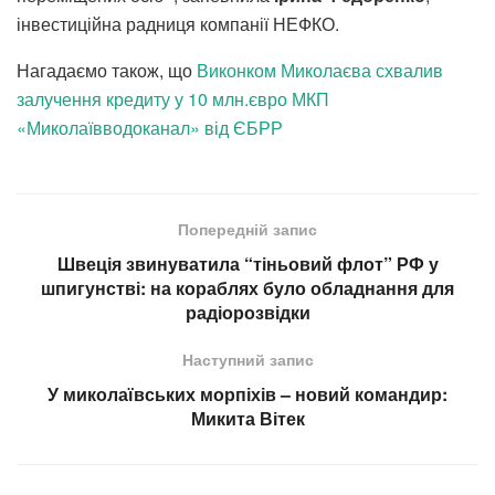
інвестиційна радниця компанії НЕФКО.
Нагадаємо також, що
Виконком Миколаєва схвалив
залучення кредиту у 10 млн.євро МКП
«Миколаївводоканал» від ЄБРР
Попередній запис
Швеція звинуватила “тіньовий флот” РФ у
шпигунстві: на кораблях було обладнання для
радіорозвідки
Наступний запис
У миколаївських морпіхів – новий командир:
Микита Вітек