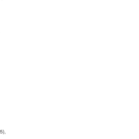
,
5),