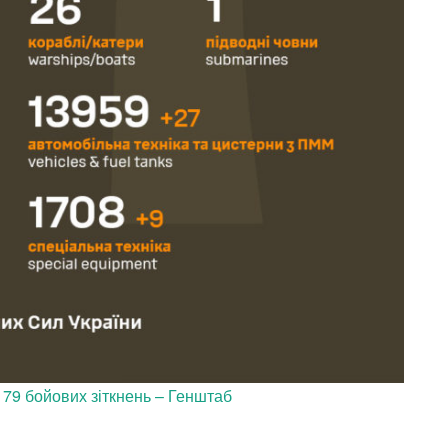
 79 бойових зіткнень – Генштаб