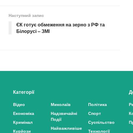
Наступний запис
ЄК готує обмеження на зерно з РФ та
Білорусі – ЗМІ
Категорії
Д
Відео
Миколаїв
Політика
Р
Економіка
Надзвичайні
Спорт
К
Події
Кримінал
Суспільство
П
Найважливіше
Курйози
Технології