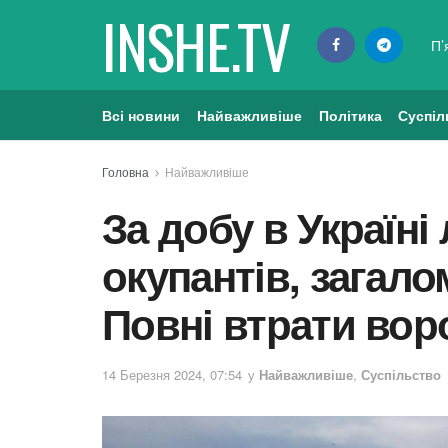
INSHE.TV
П’
Всі новини
Найважливіше
Політика
Суспіл
Головна
Найважливіше
За добу в Україні
окупантів, загало
Повні втрати вор
14 Березня 2024, 07:54
у
Найважливіше
,
Суспільство