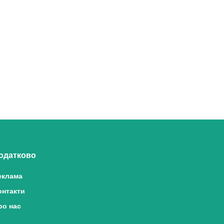
одатково
еклама
онтакти
ро нас