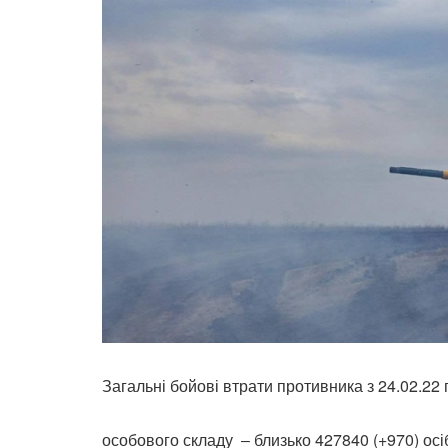
Загальні бойові втрати противника з 24.02.22 
особового складу ‒ близько 427840 (+970) осі