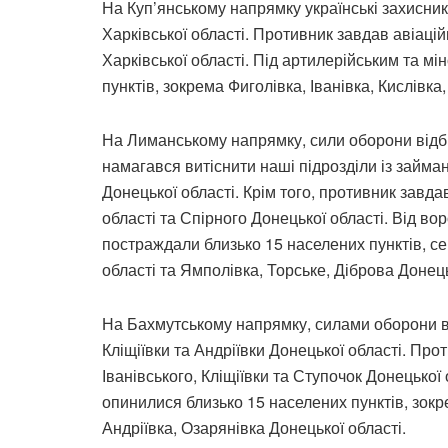
На Куп’янському напрямку українські захисник
Харківської області. Противник завдав авіацій
Харківської області. Під артилерійським та м
пунктів, зокрема Фиголівка, Іванівка, Кислівка
На Лиманському напрямку, сили оборони відбил
намагався витіснити наші підрозділи із займа
Донецької області. Крім того, противник завда
області та Спірного Донецької області. Від во
постраждали близько 15 населених пунктів, сер
області та Ямполівка, Торське, Діброва Донець
На Бахмутському напрямку, силами оборони ві
Кліщіївки та Андріївки Донецької області. Про
Іванівського, Кліщіївки та Ступочок Донецької
опинилися близько 15 населених пунктів, зокрем
Андріївка, Озарянівка Донецької області.