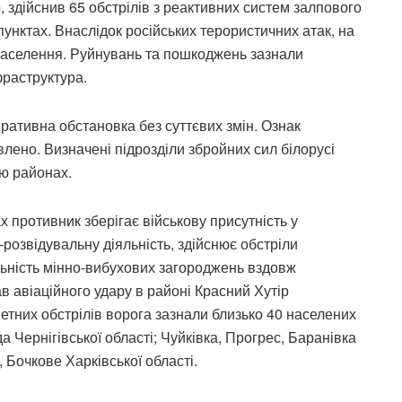
, здійснив 65 обстрілів з реактивних систем залпового
пунктах. Внаслідок російських терористичних атак, на
 населення. Руйнувань та пошкоджень зазнали
фраструктура.
ативна обстановка без суттєвих змін. Ознак
ено. Визначені підрозділи збройних сил білорусі
ю районах.
противник зберігає військову присутність у
розвідувальну діяльність, здійснює обстріли
льність мінно-вибухових загороджень вздовж
 авіаційного удару в районі Красний Хутір
метних обстрілів ворога зазнали близько 40 населених
 Чернігівської області; Чуйківка, Прогрес, Баранівка
, Бочкове Харківської області.