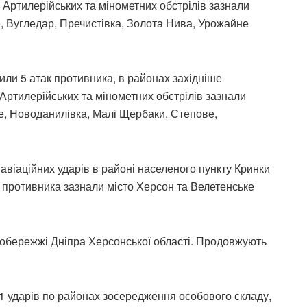
 Артилерійських та мінометних обстрілів зазнали
е, Вугледар, Пречистівка, Золота Нива, Урожайне
или 5 атак противника, в районах західніше
 Артилерійських та мінометних обстрілів зазнали
не, Новоданилівка, Малі Щербаки, Степове,
віаційних ударів в районі населеного пункту Кринки
в противника зазнали місто Херсон та Велетенське
вобережжі Дніпра Херсонської області. Продовжують
1 ударів по районах зосередження особового складу,