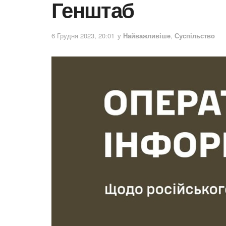
Генштаб
6 Грудня 2023, 20:01
у
Найважливіше
,
Суспільство