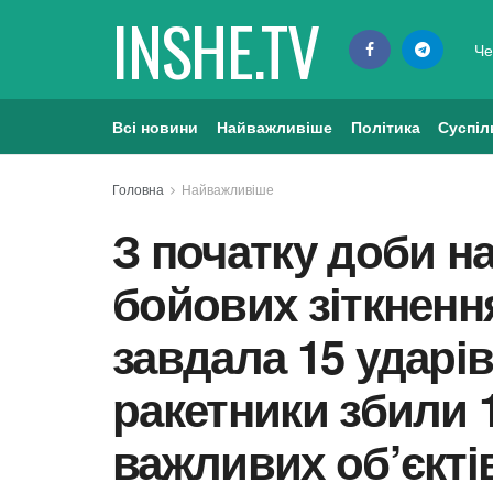
INSHE.TV
Че
Всі новини
Найважливіше
Політика
Суспіл
Головна
Найважливіше
З початку доби на
бойових зіткнення
завдала 15 ударів
ракетники збили 1
важливих об’єкті