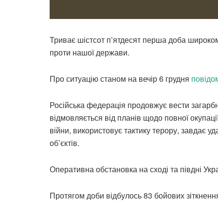
Триває шістсот п’ятдесят перша доба широком
проти нашої держави.
Про ситуацію станом на вечір 6 грудня
повідо
Російська федерація продовжує вести загарбн
відмовляється від планів щодо повної окупації
війни, використовує тактику терору, завдає уда
об’єктів.
Оперативна обстановка на сході та півдні Ук
Протягом доби відбулось 83 бойових зіткненн