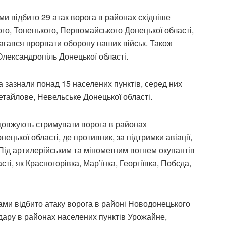
и відбито 29 атак ворога в районах східніше
го, Тоненького, Первомайського Донецької області,
амагався прорвати оборону наших військ. Також
Олександропіль Донецької області.
а зазнали понад 15 населених пунктів, серед них
етайлове, Невельське Донецької області.
довжують стримувати ворога в районах
ецької області, де противник, за підтримки авіації,
. Під артилерійським та мінометним вогнем окупантів
ті, як Красногорівка, Мар’їнка, Георгіївка, Побєда,
и відбито атаку ворога в районі Новодонецького
удару в районах населених пунктів Урожайне,