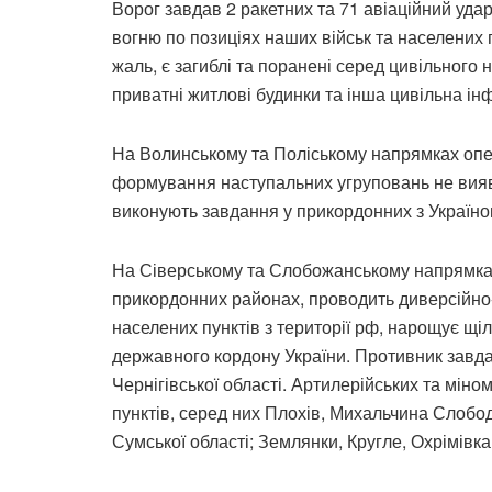
Ворог завдав 2 ракетних та 71 авіаційний удар
вогню по позиціях наших військ та населених 
жаль, є загиблі та поранені серед цивільного
приватні житлові будинки та інша цивільна ін
На Волинському та Поліському напрямках опер
формування наступальних угруповань не виявл
виконують завдання у прикордонних з Україно
На Сіверському та Слобожанському напрямках 
прикордонних районах, проводить диверсійно-
населених пунктів з території рф, нарощує щі
державного кордону України. Противник завдав
Чернігівської області. Артилерійських та міно
пунктів, серед них Плохів, Михальчина Слобода
Сумської області; Землянки, Кругле, Охрімівка