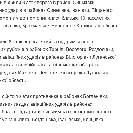
и відбили 6 атак ворога в районі Синьківки
них ударів в районах Синьківки, Іванівки, Піщаного
інометним вогнем опинилися близько 10 населених
, Табаївка, Крохмальне, Берестове Харківської області.
и 6 атак ворога, який за підтримки авіації,
них рубежів в районах Тернів, Веселого, Роздолівки,
в авіаційних ударів в районах Білогорівки Луганської
рожих артилерійських та мінометних обстрілів
ед них Макіївка, Невське, Білогорівка Луганської
кої області.
дбито 10 атак противника в районах Богданівки,
тивник завдав авіаційних ударів в районах
 області. Під артилерійським та мінометним вогнем
а Міньківка, Богданівка, Іванівське, Кліщіївка,