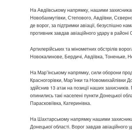
На Авдіївському напрямку, нашими захисникам
Новобахмутівки, Степового, Авдіївки, Сєверно
де ворог, за підтримки авіації, безуспішно н
противник завдав авіаційного удару в районі 
Артилерійських та мінометних обстрілів ворог
Новокалинове, Бердичі, Авдіївка, Тоненьке, Н
На Мар’їнському напрямку, сили оборони про
Красногорівки, Мар’їнки та Новомихайлівки Дон
здійснив 13 атак на позиції наших захисників
опинились такі населені пункти Донецької облас
Парасковіївка, Катеринівка.
На Шахтарському напрямку нашими захисникам
Донецької області. Ворог завдав авіаційного 