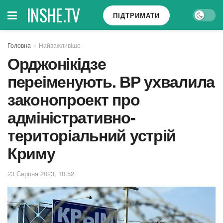
INSHE.TV
ПІДТРИМАТИ
Головна
Найважливіше
Орджонікідзе
переіменують. ВР ухвалила
законопроект про
адміністративно-
територіальний устрій
Криму
23 Серпня 2023, 18:52