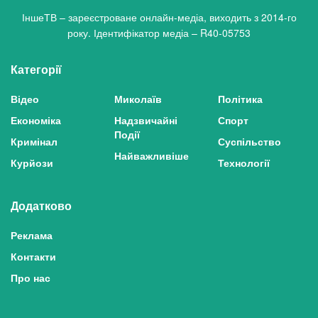
ІншеТВ – зареєстроване онлайн-медіа, виходить з 2014-го
року. Ідентифікатор медіа – R40-05753
Категорії
Відео
Миколаїв
Політика
Економіка
Надзвичайні
Спорт
Події
Кримінал
Суспільство
Найважливіше
Курйози
Технології
Додатково
Реклама
Контакти
Про нас