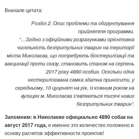
Вначале цитата:
Розділ 2. Опис проблеми та обгрунтування
прийняття программи.
“…Згідно з офіційними розрахунками орієнтовна
чисельність безпритульних тварин на території
міста Миколаєва, що потребують біостерилізації та
вакцинації проти сказу, становить станом на серпень
2017 року 4890 особин. Оскільки одна
нестерилізована самка здатна приносити, у
середньому, 10 цуценят на рік, із кожним роком на
вулицях м. Миколаєва з’являються тисячі нових
безпритульних тварин”.
Запомним: в Николаеве официально 4890 собак на
август 2017 года,
и именно это количество положено в
основу расчетов эффективности проектов!