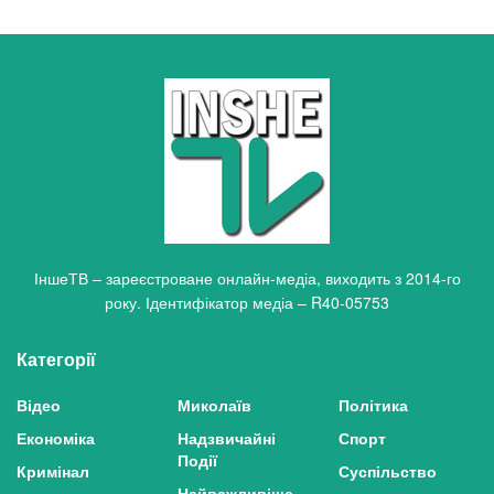
ІншеТВ – зареєстроване онлайн-медіа, виходить з 2014-го
року. Ідентифікатор медіа – R40-05753
Категорії
Відео
Миколаїв
Політика
Економіка
Надзвичайні
Спорт
Події
Кримінал
Суспільство
Найважливіше