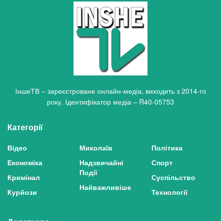
ІншеТВ – зареєстроване онлайн-медіа, виходить з 2014-го
року. Ідентифікатор медіа – R40-05753
Категорії
Відео
Миколаїв
Політика
Економіка
Надзвичайні
Спорт
Події
Кримінал
Суспільство
Найважливіше
Курйози
Технології