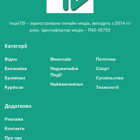
ІншеТВ – зареєстроване онлайн-медіа, виходить з 2014-го
року. Ідентифікатор медіа – R40-05753
Категорії
Відео
Миколаїв
Політика
Економіка
Надзвичайні
Спорт
Події
Кримінал
Суспільство
Найважливіше
Курйози
Технології
Додатково
Реклама
Контакти
Про нас