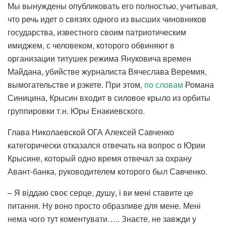
Мы вынуждены опубликовать его полностью, учитывая,
что речь идет о связях одного из высших чиновников
государства, известного своим патриотическим
имиджем, с человеком, которого обвиняют в
организации титушек режима Януковича времен
Майдана, убийстве журналиста Вячеслава Веремия,
вымогательстве и рэкете. При этом,
по словам
Романа
Синицина, Крысин входит в силовое крыло из орбиты
группировки т.н. Юры Енакиевского.
Глава Николаевской ОГА Алексей Савченко
категорически отказался отвечать на вопрос о Юрии
Крысине, который одно время отвечал за охрану
Авант-банка, руководителем которого был Савченко.
– Я віддаю своє серце, душу, і ви мені ставите це
питання. Ну воно просто образливе для мене. Мені
нема чого тут коментувати….. Знаєте, не завжди у