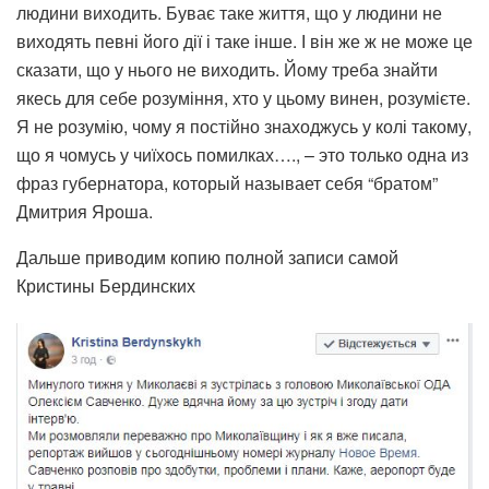
людини виходить. Буває таке життя, що у людини не
виходять певні його дії і таке інше. І він же ж не може це
сказати, що у нього не виходить. Йому треба знайти
якесь для себе розуміння, хто у цьому винен, розумієте.
Я не розумію, чому я постійно знаходжусь у колі такому,
що я чомусь у чиїхось помилках…., – это только одна из
фраз губернатора, который называет себя “братом”
Дмитрия Яроша.
Дальше приводим копию полной записи самой
Кристины Бердинских