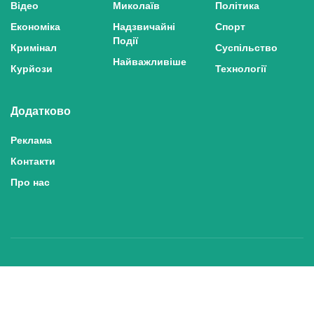
Відео
Миколаїв
Політика
Економіка
Надзвичайні
Спорт
Події
Кримінал
Суспільство
Найважливіше
Курйози
Технології
Додатково
Реклама
Контакти
Про нас
Політика конфіденційності та захисту персональних даних
Політика користування сайтом
Правила використання матеріалів сайту