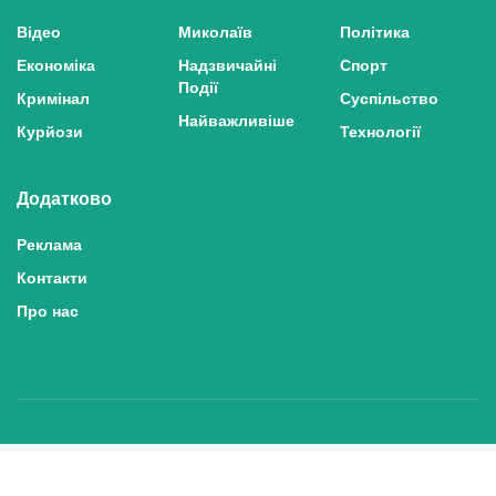
Відео
Миколаїв
Політика
Економіка
Надзвичайні
Спорт
Події
Кримінал
Суспільство
Найважливіше
Курйози
Технології
Додатково
Реклама
Контакти
Про нас
Політика конфіденційності та захисту персональних даних
Політика користування сайтом
Правила використання матеріалів сайту