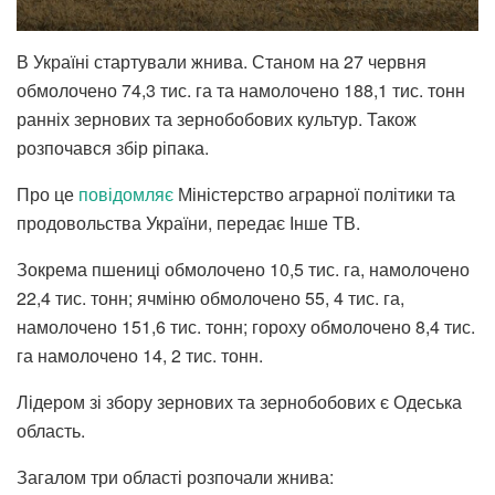
В Україні стартували жнива. Станом на 27 червня
обмолочено 74,3 тис. га та намолочено 188,1 тис. тонн
ранніх зернових та зернобобових культур. Також
розпочався збір ріпака.
Про це
повідомляє
Міністерство аграрної політики та
продовольства України, передає Інше ТВ.
Зокрема пшениці обмолочено 10,5 тис. га, намолочено
22,4 тис. тонн; ячміню обмолочено 55, 4 тис. га,
намолочено 151,6 тис. тонн; гороху обмолочено 8,4 тис.
га намолочено 14, 2 тис. тонн.
Лідером зі збору зернових та зернобобових є Одеська
область.
Загалом три області розпочали жнива: