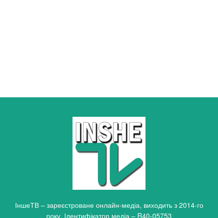
ІншеТВ – зареєстроване онлайн-медіа, виходить з 2014-го
року. Ідентифікатор медіа – R40-05753