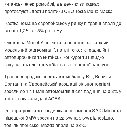
китайські електромобілі, а в деяких випадках
протестують проти політики CEO Tesla Ілона Маска.
Частка Tesla на європейському ринку в травні впала до
всього 1,2% з 1,8% рік тому.
Оновлена ​​Model Y покликана оновити застарілий
модельний ряд компанії, на тлі того, як традиційні
автовиробники та китайські конкуренти швидко
запускають електромобілі на тлі торгової напруги.
Травневі продажі нових автомобілів у ЄС, Великій
Британії та Європейській асоціації вільної торгівлі
зросли до 1,11 млн автомобілів після падіння на 0,3% у
квітні, показали дані ACEA.
Реєстрації китайської державної компанії SAIC Motor та
німецької BMW зросли на 22,5% та 5,6% відповідно,
тоді як японської Mazda впали на 23%.