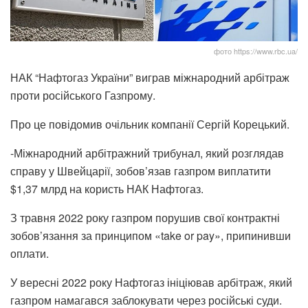
фото https://www.rbc.ua/
НАК “Нафтогаз України” виграв міжнародний арбітраж
проти російського Газпрому.
Про це повідомив очільник компанії Сергій Корецький.
-Міжнародний арбітражний трибунал, який розглядав
справу у Швейцарії, зобов’язав газпром виплатити
$1,37 млрд на користь НАК Нафтогаз.
З травня 2022 року газпром порушив свої контрактні
зобов’язання за принципом «take or pay», припинивши
оплати.
У вересні 2022 року Нафтогаз ініціював арбітраж, який
газпром намагався заблокувати через російські суди.