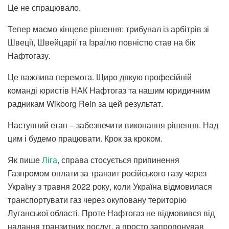
Це не спрацювало.
Тепер маємо кінцеве рішення: трибунал із арбітрів зі
Швеції, Швейцарії та Ізраїлю повністю став на бік
Нафтогазу.
Це важлива перемога. Щиро дякую професійній
команді юристів НАК Нафтогаз та нашим юридичним
радникам Wikborg Rein за цей результат.
Наступний етап – забезпечити виконання рішення. Над
цим і будемо працювати. Крок за кроком.
Як пише
Ліга
, справа стосується припинення
Газпромом оплати за транзит російського газу через
Україну з травня 2022 року, коли Україна відмовилася
транспортувати газ через окуповану територію
Луганської області. Проте Нафтогаз не відмовився від
надання транзитних послуг, а просто запропонував