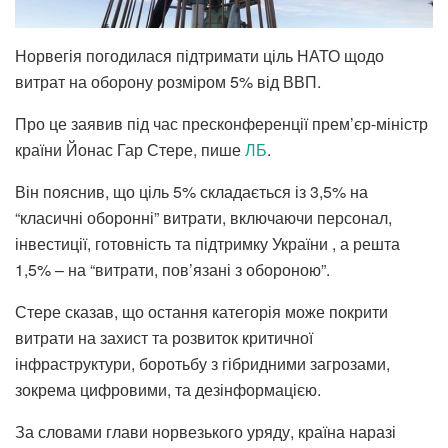
Норвегія погодилася підтримати ціль НАТО щодо
витрат на оборону розміром 5% від ВВП.
Про це заявив під час пресконференції прем’єр-міністр
країни Йонас Гар Стере, пише
ЛБ
.
Він пояснив, що ціль 5% складається із 3,5% на
“класичні оборонні” витрати, включаючи персонал,
інвестиції, готовність та підтримку України , а решта
1,5% – на “витрати, пов’язані з обороною”.
Стере сказав, що остання категорія може покрити
витрати на захист та розвиток критичної
інфраструктури, боротьбу з гібридними загрозами,
зокрема цифровими, та дезінформацією.
За словами глави норвезького уряду, країна наразі