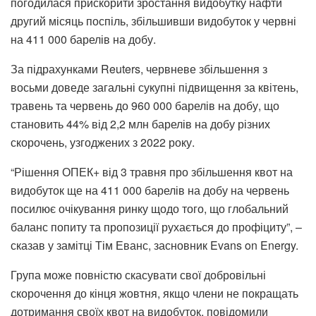
погодилася прискорити зростання видобутку нафти
другий місяць поспіль, збільшивши видобуток у червні
на 411 000 барелів на добу.
За підрахунками Reuters, червневе збільшення з
восьми доведе загальні сукупні підвищення за квітень,
травень та червень до 960 000 барелів на добу, що
становить 44% від 2,2 млн барелів на добу різних
скорочень, узгоджених з 2022 року.
“Рішення ОПЕК+ від 3 травня про збільшення квот на
видобуток ще на 411 000 барелів на добу на червень
посилює очікування ринку щодо того, що глобальний
баланс попиту та пропозиції рухається до профіциту”, –
сказав у замітці Тім Еванс, засновник Evans on Energy.
Група може повністю скасувати свої добровільні
скорочення до кінця жовтня, якщо члени не покращать
дотримання своїх квот на видобуток, повідомили