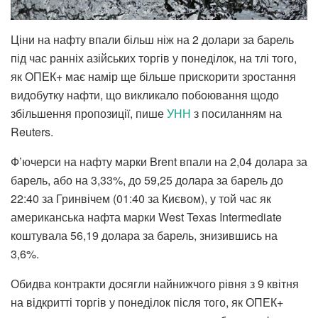
Ціни на нафту впали більш ніж на 2 долари за барель
під час ранніх азійських торгів у понеділок, на тлі того,
як ОПЕК+ має намір ще більше прискорити зростання
видобутку нафти, що викликало побоювання щодо
збільшення пропозиції, пише
УНН
з посиланням на
Reuters.
Ф’ючерси на нафту марки Brent впали на 2,04 долара за
барель, або на 3,33%, до 59,25 долара за барель до
22:40 за Гринвічем (01:40 за Києвом), у той час як
американська нафта марки West Texas Intermediate
коштувала 56,19 долара за барель, знизившись на
3,6%.
Обидва контракти досягли найнижчого рівня з 9 квітня
на відкритті торгів у понеділок після того, як ОПЕК+