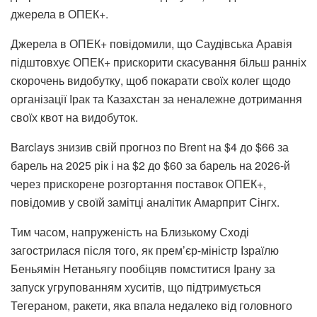
джерела в ОПЕК+.
Джерела в ОПЕК+ повідомили, що Саудівська Аравія
підштовхує ОПЕК+ прискорити скасування більш ранніх
скорочень видобутку, щоб покарати своїх колег щодо
організації Ірак та Казахстан за неналежне дотримання
своїх квот на видобуток.
Barclays знизив свій прогноз по Brent на $4 до $66 за
барель на 2025 рік і на $2 до $60 за барель на 2026-й
через прискорене розгортання поставок ОПЕК+,
повідомив у своїй замітці аналітик Амарприт Сінгх.
Тим часом, напруженість на Близькому Сході
загострилася після того, як прем’єр-міністр Ізраїлю
Беньямін Нетаньягу пообіцяв помститися Ірану за
запуск угрупованням хуситів, що підтримується
Тегераном, ракети, яка впала недалеко від головного