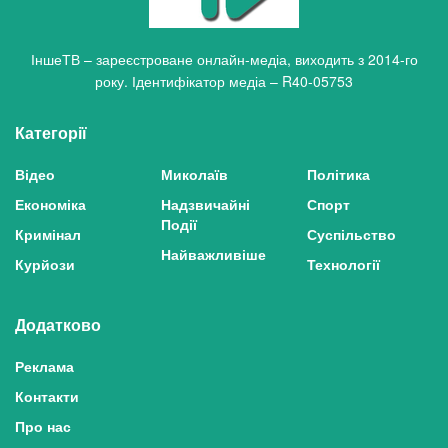
ІншеТВ – зареєстроване онлайн-медіа, виходить з 2014-го
року. Ідентифікатор медіа – R40-05753
Категорії
Відео
Миколаїв
Політика
Економіка
Надзвичайні
Спорт
Події
Кримінал
Суспільство
Найважливіше
Курйози
Технології
Додатково
Реклама
Контакти
Про нас