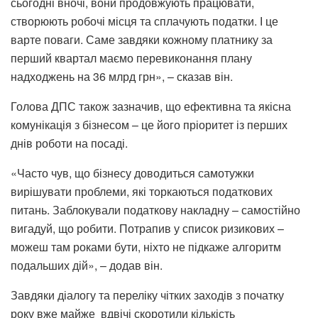
сьогодні вночі, вони продовжують працювати,
створюють робочі місця та сплачують податки. І це
варте поваги. Саме завдяки кожному платнику за
перший квартал маємо перевиконання плану
надходжень на 36 млрд грн», – сказав він.
Голова ДПС також зазначив, що ефективна та якісна
комунікація з бізнесом – це його пріоритет із перших
днів роботи на посаді.
«Часто чув, що бізнесу доводиться самотужки
вирішувати проблеми, які торкаються податкових
питань. Заблокували податкову накладну – самостійно
вигадуй, що робити. Потрапив у список ризикових –
можеш там роками бути, ніхто не підкаже алгоритм
подальших дій», – додав він.
Завдяки діалогу та переліку чітких заходів з початку
року вже майже вдвічі скоротили кількість