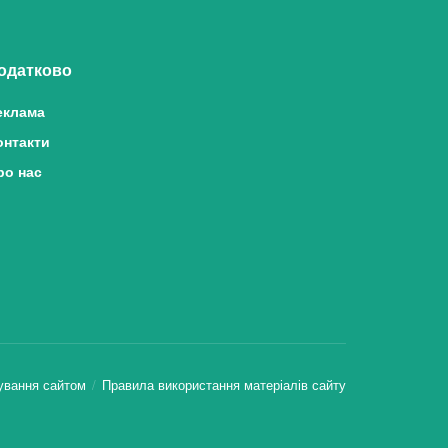
одатково
еклама
онтакти
ро нас
ування сайтом
Правила використання матеріалів сайту