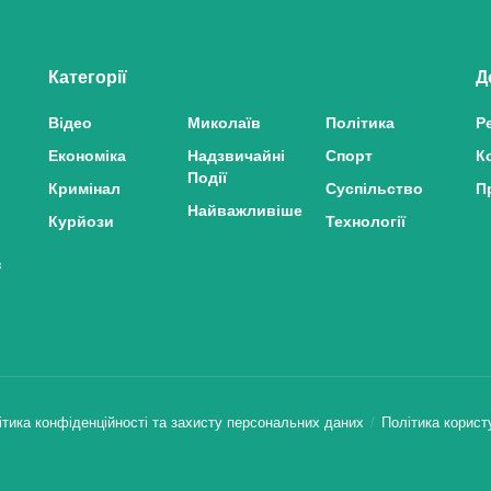
Категорії
Д
Відео
Миколаїв
Політика
Р
Економіка
Надзвичайні
Спорт
К
Події
Кримінал
Суспільство
П
Найважливіше
Курйози
Технології
з
ітика конфіденційності та захисту персональних даних
Політика корист