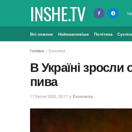
INSHE.TV
Че
Всі новини
Найважливіше
Політика
Суспіл
Головна
Економіка
В Україні зросли
пива
17 Квітня 2025, 20:17
у
Економіка