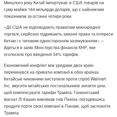
Минулого року Китай імпортував зі США товарів на
суму майже 164 мільярди доларів, що є найнижчим
показником за останні чотири роки.
«Дії США не відповідають правилам міжнародної
торгівлі, серйозно підривають законні права та інтереси
Китаю і є типовим одностороннім залякуванням», –
йдеться в заяві Міністерства фінансів КНР, яке
оголосило про введення 34% тарифів.
Економічний конфлікт між урядами двох країн
перекинувся на приватні компанії в обох країнах.
Китайські чиновники виступили проти спроб Walmart
Inc. змусити китайських постачальників знизити ціни,
щоб компенсувати тарифи Трампа. Гонконгський
магнат Лі Кашин викликав гнів Пекіна, погодившись
продати порти своєї компанії в Панамі, щоб заспокоїти
Трампа.