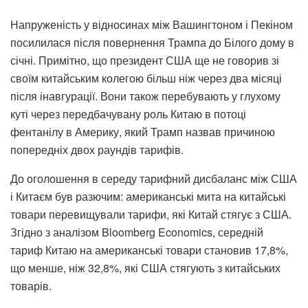
Напруженість у відносинах між Вашингтоном і Пекіном
посилилася після повернення Трампа до Білого дому в
січні. Примітно, що президент США ще не говорив зі
своїм китайським колегою більш ніж через два місяці
після інавгурації. Вони також перебувають у глухому
куті через передбачувану роль Китаю в потоці
фентанілу в Америку, який Трамп назвав причиною
попередніх двох раундів тарифів.
До оголошення в середу тарифний дисбаланс між США
і Китаєм був разючим: американські мита на китайські
товари перевищували тарифи, які Китай стягує з США.
Згідно з аналізом Bloomberg Economics, середній
тариф Китаю на американські товари становив 17,8%,
що менше, ніж 32,8%, які США стягують з китайських
товарів.