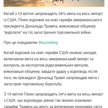
Китай з 10 квітня запровадить 34% мита на весь імпорт
із США. Пекін відповів на нові тарифи американського
президента Дональда Трампа, виконавши обіцянку
“відплати” на тлі загострення торговельної війни.
Про це повідомляє
Bloomberg
.
Китай відповів на нові тарифи США низкою заходів,
включаючи мита на весь американський імпорт та
контроль за експортом рідкоземельних металів,
виконавши обіцянку завдати удару у відповідь після
того, як президент Дональд Трамп запровадив мита і
загострив торговельну боротьбу.
З 10 квітня Пекін запровадить 34% мита на весь імпорт
з США, що відповідає рівню так званих взаємних
тарифів Трампа на другу за величиною економіку світу.