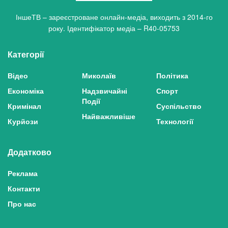
ІншеТВ – зареєстроване онлайн-медіа, виходить з 2014-го
року. Ідентифікатор медіа – R40-05753
Категорії
Відео
Миколаїв
Політика
Економіка
Надзвичайні
Спорт
Події
Кримінал
Суспільство
Найважливіше
Курйози
Технології
Додатково
Реклама
Контакти
Про нас