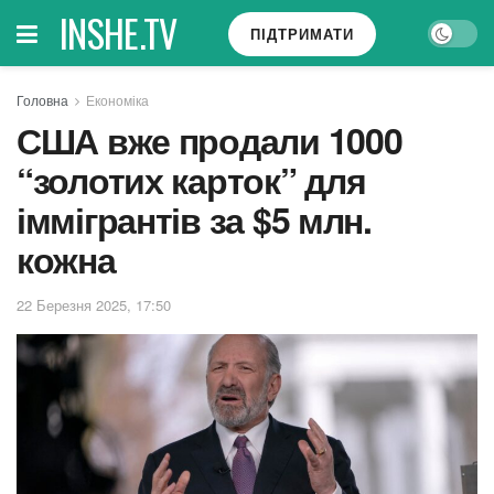
INSHE.TV
ПІДТРИМАТИ
Головна
Економіка
США вже продали 1000
“золотих карток” для
іммігрантів за $5 млн.
кожна
22 Березня 2025, 17:50