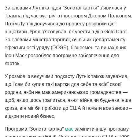
За словами Лутніка, ідея “Золотої картки” з’явилася у
Трампа під час зустрічі з інвестором Джоном Полсоном.
Потім Лутнік долучився до процесу розробки цієї
ініціативи. Уряд з’ясовував, як увести в дію Gold Card.
За словами міністра торгівлі, очільник Департаменту
ефективності уряду (DOGE), бізнесмен та винахідник
Ілон Маск розробляє програмне забезпечення для
карток.
У розмові з ведучими подкасту Лутнік також зауважив,
що і сам би купив такі картки для себе та всієї своєї
родини, якби не мав американського громадянства —
щоб, якщо щось трапиться, як-от війна чи будь-яка інша
криза, він міг би приїхати до США й почати все заново –
відкрити новий бізнес.
Програма “Золота картка”
має
замінити іншу програму
інвесторських віз EB-5. Останні створені в США у 1990