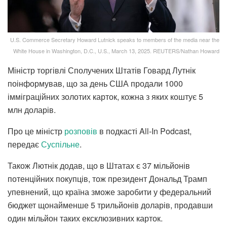
U.S. Commerce Secretary Howard Lutnick speaks to members of the media near the
White House in Washington, D.C., U.S., March 13, 2025. REUTERS/Nathan Howard
Міністр торгівлі Сполучених Штатів Говард Лутнік
поінформував, що за день США продали 1000
імміграційних золотих карток, кожна з яких коштує 5
млн доларів.
Про це міністр
розповів
в подкасті All-In Podcast,
передає
Суспільне
.
Також Лютнік додав, що в Штатах є 37 мільйонів
потенційних покупців, тож президент Дональд Трамп
упевнений, що країна зможе заробити у федеральний
бюджет щонайменше 5 трильйонів доларів, продавши
один мільйон таких ексклюзивних карток.