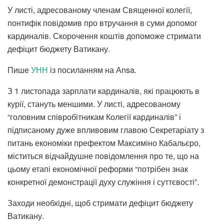
У листі, адресованому членам Священної колегії,
понтифік повідомив про втручання в суми допомог
кардиналів. Скорочення коштів допоможе стримати
дефіцит бюджету Ватикану.
Пише
УНН
із посиланням на Аnsa.
З 1 листопада зарплати кардиналів, які працюють в
курії, стануть меншими. У листі, адресованому
“головним співробітникам Колегії кардиналів” і
підписаному дуже впливовим главою Секретаріату з
питань економіки префектом Максиміно Кабальєро,
міститься відчайдушне повідомлення про те, що на
цьому етапі економічної реформи “потрібен знак
конкретної демонстрації духу служіння і суттєвості”.
Заходи необхідні, щоб стримати дефіцит бюджету
Ватикану.