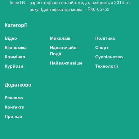
ІншеТВ – зареєстроване онлайн-медіа, виходить з 2014-го
року. Ідентифікатор медіа – R40-05753
Категорії
Відео
Миколаїв
Політика
Економіка
Надзвичайні
Спорт
Події
Кримінал
Суспільство
Найважливіше
Курйози
Технології
Додатково
Реклама
Контакти
Про нас