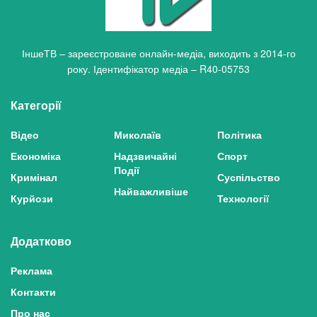
ІншеТВ – зареєстроване онлайн-медіа, виходить з 2014-го
року. Ідентифікатор медіа – R40-05753
Категорії
Відео
Миколаїв
Політика
Економіка
Надзвичайні
Спорт
Події
Кримінал
Суспільство
Найважливіше
Курйози
Технології
Додатково
Реклама
Контакти
Про нас