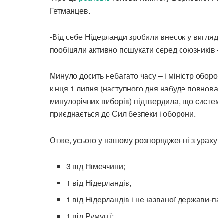
Гетманцев.
-Від себе Нідерланди зробили внесок у вигляд
пообіцяли активно пошукати серед союзників 
Минуло досить небагато часу – і міністр оборо
кінця 1 липня (наступного дня набуде повно
минулорічних виборів) підтвердила, що система
приєднається до Сил безпеки і оборони.
Отже, усього у нашому розпорядженні з ураху
3 від Німеччини;
1 від Нідерландів;
1 від Нідерландів і неназваної держави-п
1 від Румунії;