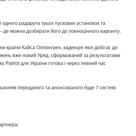
і одного радарута трьох пускових установок та
– де можна дозбирати його до повноцінного варіанту.
ни країни Кайса Оллонгрен, каденція якої добігає до
важень вже новий Уряд, сформований за результатами
 Patriot для України готова і через певний час
ванням переданого та анонсованого буде 7 систем:
артнера;