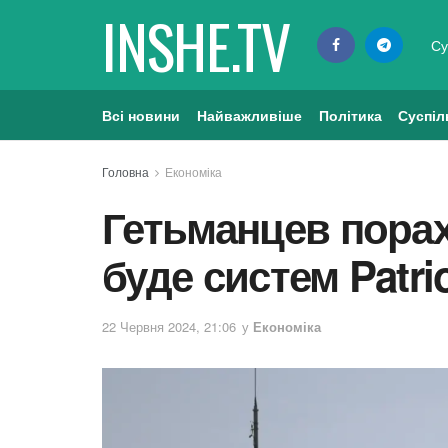
INSHE.TV
Су
Всі новини
Найважливіше
Політика
Суспіл
Головна
Економіка
Гетьманцев порах
буде систем Patrio
22 Червня 2024, 21:06
у
Економіка