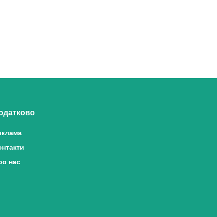
одатково
еклама
онтакти
ро нас