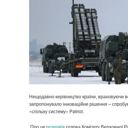
Нещодавно керівництво країни, враховуючи в
запропонувало інноваційне рішення – спробув
«спільну систему» Patriot.
Про це
розповів
голова Комітету Верховної Ра