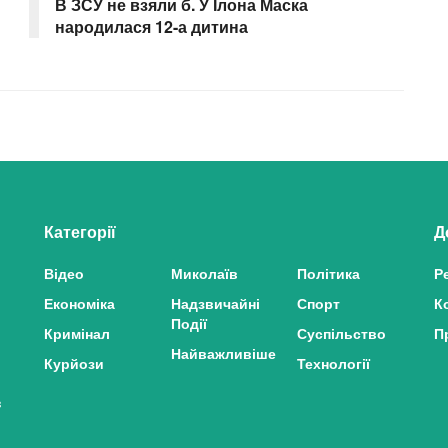
В ЗСУ не взяли б. У Ілона Маска
народилася 12-а дитина
Категорії
Д
Відео
Миколаїв
Політика
Р
Економіка
Надзвичайні
Спорт
К
Події
Кримінал
Суспільство
П
Найважливіше
Курйози
Технології
з