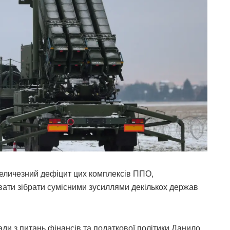
еличезний дефіцит цих комплексів ППО,
ати зібрати сумісними зусиллями декількох держав
ди з питань фінансів та податкової політики Данило