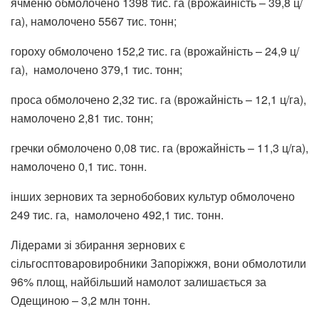
ячменю обмолочено 1398 тис. га (врожайність – 39,8 ц/
га), намолочено 5567 тис. тонн;
гороху обмолочено 152,2 тис. га (врожайність – 24,9 ц/
га), намолочено 379,1 тис. тонн;
проса обмолочено 2,32 тис. га (врожайність – 12,1 ц/га),
намолочено 2,81 тис. тонн;
гречки обмолочено 0,08 тис. га (врожайність – 11,3 ц/га),
намолочено 0,1 тис. тонн.
інших зернових та зернобобових культур обмолочено
249 тис. га, намолочено 492,1 тис. тонн.
Лідерами зі збирання зернових є
сільгосптоваровиробники Запоріжжя, вони обмолотили
96% площ, найбільший намолот залишається за
Одещиною – 3,2 млн тонн.