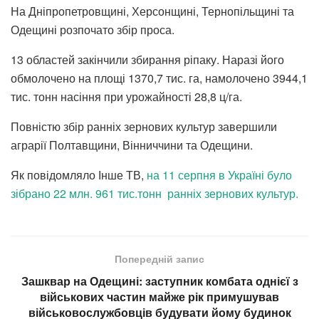
На Дніпропетровщині, Херсонщині, Тернопільщині та
Одещині розпочато збір проса.
13 областей закінчили збирання ріпаку. Наразі його
обмолочено на площі 1370,7 тис. га, намолочено 3944,1
тис. тонн насіння при урожайності 28,8 ц/га.
Повністю збір ранніх зернових культур завершили
аграрії Полтавщини, Вінниччини та Одещини.
Як повідомляло Інше ТВ,
на 11 серпня в Україні було
зібрано 22 млн. 961 тис.тонн ранніх зернових культур.
Попередній запис
Зашквар на Одещині: заступник комбата однієї з
військових частин майже рік примушував
військовослужбовців будувати йому будинок