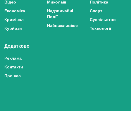
Відео
Миколаїв
Політика
Економіка
Надзвичайні
Спорт
Події
Кримінал
Суспільство
Найважливіше
Курйози
Технології
Додатково
Реклама
Контакти
Про нас
Політика конфіденційності та захисту персональних даних
Політика користування сайтом
Правила використання матеріалів сайту