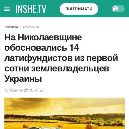
INSHE.TV
ПІДТРИМАТИ
Головна
Економіка
На Николаевщине
обосновались 14
латифундистов из первой
сотни землевладельцев
Украины
15 Жовтня 2019, 16:26