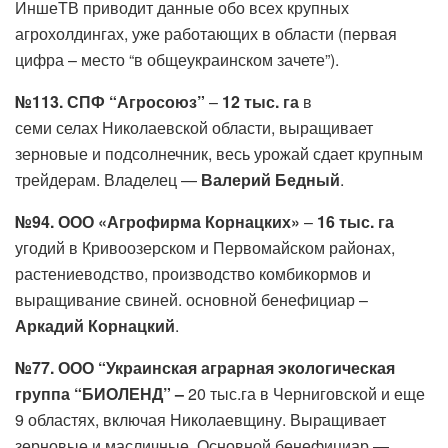
ИншеТВ приводит данные обо всех крупных
агрохолдингах, уже работающих в области (первая
цифра – место “в общеукраинском зачете”).
№113. СПФ “Агросоюз”
–
12 тыс. га
в
семи селах Николаевской области, выращивает
зерновые и подсолнечник, весь урожай сдает крупным
трейдерам. Владелец —
Валерий Бедный
.
№94. ООО «Агрофирма Корнацких»
–
16 тыс. га
угодий в Кривоозерском и Первомайском районах,
растениеводство, производство комбикормов и
выращивание свиней. основной бенефициар –
Аркадий Корнацкий
.
№77. ООО “Украинская аграрная экологическая
группа “БИОЛЕНД” –
20 тыс.га в Черниговской и еще
9 областях, включая Николаевщину. Выращивает
зерновые и масличные. Основной бенефициар —