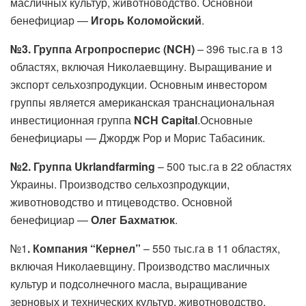
масличных культур, животноводство. Основной
бенефициар —
Игорь Коломойский
.
№3. Группа Агропросперис (NCH)
– 396 тыс.га в 13
областях, включая Николаевщину. Выращивание и
экспорт сельхозпродукции. Основным инвестором
группы является американская транснациональная
инвестиционная группа
NCH Capital
.Основные
бенефициары — Джордж Рор и Морис Табасиник.
№2. Группа Ukrlandfarming
– 500 тыс.га в 22 областях
Украины. Производство сельхозпродукции,
животноводство и птицеводство. Основной
бенефициар —
Олег Бахматюк
.
№1
. Компания “Кернел”
– 550 тыс.га в 11 областях,
включая Николаевщину. Производство масличных
культур и подсолнечного масла, выращивание
зерновых и технических культур, животноводство,