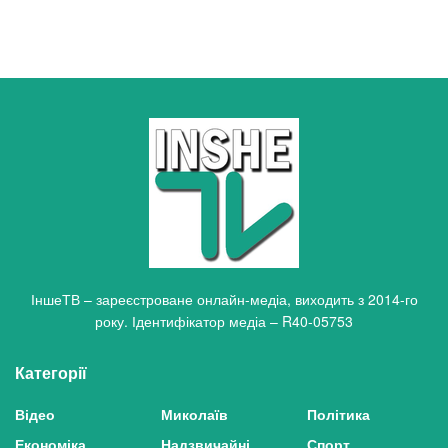
ІншеТВ – зареєстроване онлайн-медіа, виходить з 2014-го
року. Ідентифікатор медіа – R40-05753
Категорії
Відео
Миколаїв
Політика
Економіка
Надзвичайні
Спорт